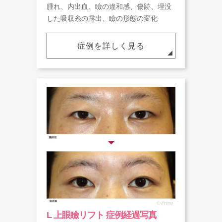
腫れ、内出血、瞼の違和感、傷跡、埋没
した吸収糸の露出、瞼の形態の変化
症例を詳しく見る
L 上眼瞼リフト 症例経過写真