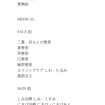
豊胸術
MEDICAL
FACE 顔
二重・目もとの整形
鼻整形
耳整形
口整形
輪郭整形
エイジングケア しわ・たるみ
脂肪注入
SKIN 肌
しみ治療 しみ・くすみ
にきび治療 にきび・にきびあと