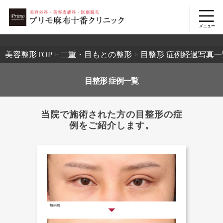
2503
美容整形TOP
>
二重・目もとの整形
>
目整形 症例経過写真一
目整形 症例一覧
当院で施術された方の目整形の症
例をご紹介します。