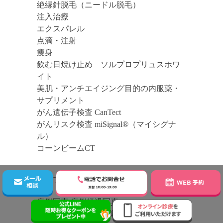
絶縁針脱毛（ニードル脱毛）
注入治療
エクスパレル
点滴・注射
痩身
飲む日焼け止め ソルプロプリュスホワ
イト
美肌・アンチエイジング目的の内服薬・
サプリメント
がん遺伝子検査 CanTect
がんリスク検査 miSignal®（マイシグナ
ル）
コーンビームCT
CONTENTS
症例写真 症例経過写真
プリモ美容外科用語集