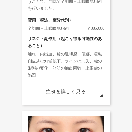
うことで、当院で全切開＋上眼瞼脱脂術
を行いました。
費用（税込、麻酔代別）
全切開＋上眼瞼脱脂術
￥385,000
リスク・副作用（起こり得る可能性のあ
ること）
腫れ、内出血、瞼の違和感、傷跡、睫毛
側皮膚の知覚低下、ラインの消失、瞼の
形態の変化、脂肪の摘出困難、上眼瞼の
陥凹
症例を詳しく見る