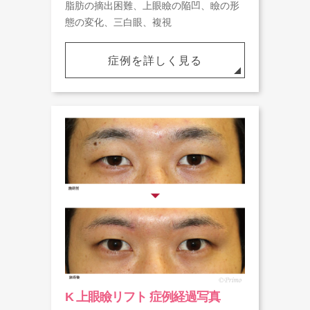
脂肪の摘出困難、上眼瞼の陥凹、瞼の形
態の変化、三白眼、複視
症例を詳しく見る
K 上眼瞼リフト 症例経過写真