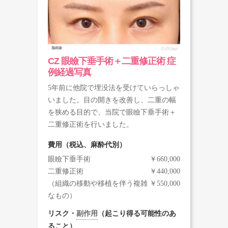
CZ 眼瞼下垂手術＋二重修正術 症
例経過写真
5年前に他院で埋没法を受けていらっしゃ
いました。目の開きを改善し、二重の幅
を狭める目的で、当院で眼瞼下垂手術＋
二重修正術を行いました。
費用（税込、麻酔代別）
眼瞼下垂手術
￥660,000
二重修正術
￥440,000
（組織の移動や移植を伴う複雑
￥550,000
なもの）
リスク・
副作用
（起こり得る可能性のあ
ること）