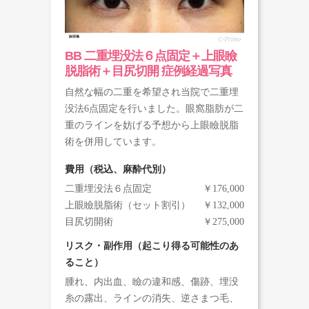
BB 二重埋没法６点固定＋上眼瞼
脱脂術＋目尻切開 症例経過写真
自然な幅の二重を希望され当院で二重埋
没法6点固定を行いました。眼窩脂肪が二
重のラインを妨げる予想から上眼瞼脱脂
術を併用しています。
費用（税込、麻酔代別）
二重埋没法６点固定
￥176,000
上眼瞼脱脂術（セット割引）
￥132,000
目尻切開術
￥275,000
リスク・副作用（起こり得る可能性のあ
ること）
腫れ、内出血、瞼の違和感、傷跡、埋没
糸の露出、ラインの消失、逆さまつ毛、