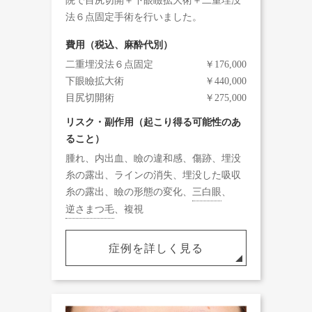
院で目尻切開＋下眼瞼拡大術＋二重埋没
法６点固定手術を行いました。
費用（税込、麻酔代別）
二重埋没法６点固定
￥176,000
下眼瞼拡大術
￥440,000
目尻切開術
￥275,000
リスク・副作用（起こり得る可能性のあ
ること）
腫れ、内出血、瞼の違和感、傷跡、埋没
糸の露出、ラインの消失、埋没した吸収
糸の露出、瞼の形態の変化、
三白眼
、
逆さまつ毛
、複視
症例を詳しく見る