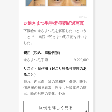
D 逆さまつ毛手術 症例経過写真
下眼瞼の逆さまつ毛を解消したいという
ことで、 当院で逆さまつ毛手術を行いま
した。
費用（税込、麻酔代別）
逆さまつ毛手術
￥220,000
リスク・副作用（起こり得る可能性のあ
ること）
腫れ、内出血、瞼の違和感、傷跡、睫毛
側皮膚の知覚異常、埋没した吸収糸の露
出、瞼の形態の変化、
外反
症例を詳しく見る