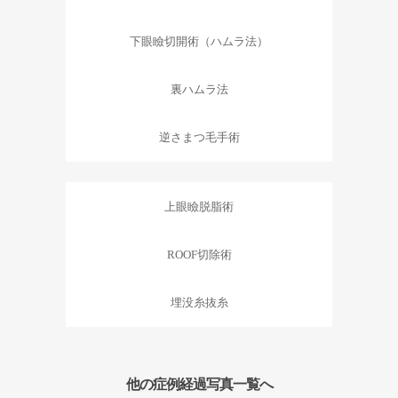
下眼瞼切開術（ハムラ法）
裏ハムラ法
逆さまつ毛手術
上眼瞼脱脂術
ROOF切除術
埋没糸抜糸
他の症例経過写真一覧へ