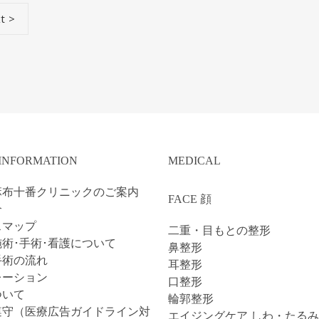
t
 INFORMATION
MEDICAL
麻布十番クリニックのご案内
FACE 顔
介
スマップ
二重・目もとの整形
術･手術･看護について
鼻整形
手術の流れ
耳整形
レーション
口整形
ついて
輪郭整形
遵守（医療広告ガイドライン対
エイジングケア しわ・たるみ