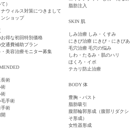
いて）
脂肪注入
ロナウィルス対策につきまして
インショップ
SKIN 肌
覧
しみ治療 しみ・くすみ
のお得な初回特別価格
にきび治療 にきび・にきび
の交通費補助プラン
毛穴治療 毛穴の悩み
科・美容治療モニター募集
しわ・たるみ・肌のハリ
ほくろ・イボ
MENDED
テカリ防止治療
延長術
BODY 体
小術
小術
豊胸・バスト
つ毛手術
脂肪吸引
垂手術
腹部輪郭形成（腹部リダクシ
切開
そ形成）
女性器形成