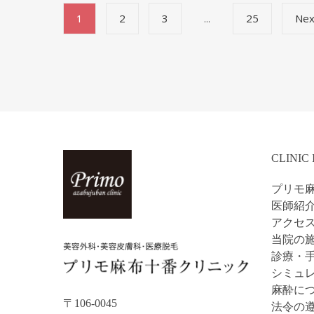
1
2
3
25
Nex
…
CLINIC
プリモ
医師紹
アクセ
当院の施
診療・
シミュ
麻酔に
〒106-0045
法令の