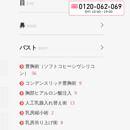
目
EYE
鼻
NOSE
バスト
BUST
豊胸術（ソフトコヒーシヴシリコ
ン）
56
コンデンスリッチ豊胸術
9
胸部ヒアルロン酸注入
9
人工乳腺入れ替え術
13
乳房縮小術
2
乳房吊り上げ術
8