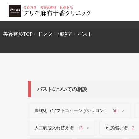
2503
美容整形TOP
>
ドクター相談室
>
バスト
バストについての相談
豊胸術（ソフトコヒーシヴシリコン）
56
人工乳腺入れ替え術
13
乳房縮小術
2