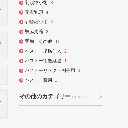
乳頭縮小術
3
ス
陥没乳頭
4
乳輪縮小術
4
被膜拘縮
8
豊胸ーその他
11
術
バストー脂肪注入
2
バストー術後経過
1
バストーリスク・副作用
3
バストー費用
3
その他のカテゴリー
OTHER
入