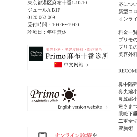
東京都港区麻布十番1-10-10
応につ
ジュールA B1F
新型コ
0120-062-069
オンラ
受付時間：10:00〜19:00
診療日：年中無休
料金一
プリモ
プリモ
美容外
RECOM
鼻中隔
鼻尖縮
鼻翼縮
逆さま
眼瞼下
二重全
豊胸術