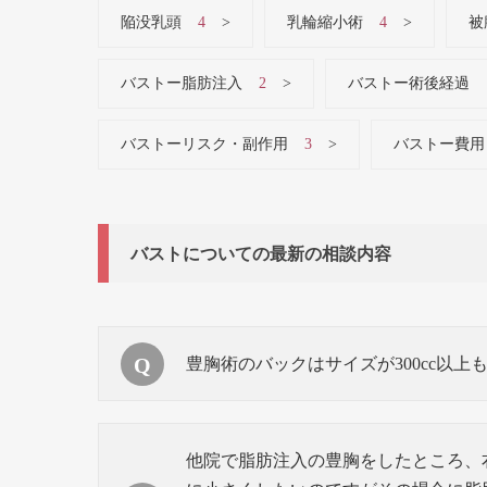
陥没乳頭
4
乳輪縮小術
4
被
バストー脂肪注入
2
バストー術後経過
バストーリスク・副作用
3
バストー費用
バストについての最新の相談内容
豊胸術のバックはサイズが300cc以上
他院で脂肪注入の豊胸をしたところ、