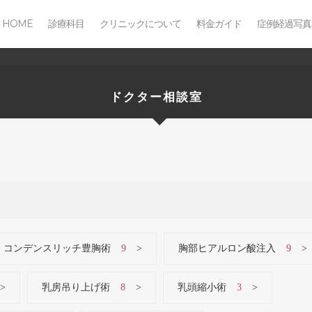
HOME
診療科目
クリニックについて
料金ガイド
症例経過写真
ドクター相談室
コンデンスリッチ豊胸術
9
胸部ヒアルロン酸注入
9
乳房吊り上げ術
8
乳頭縮小術
3