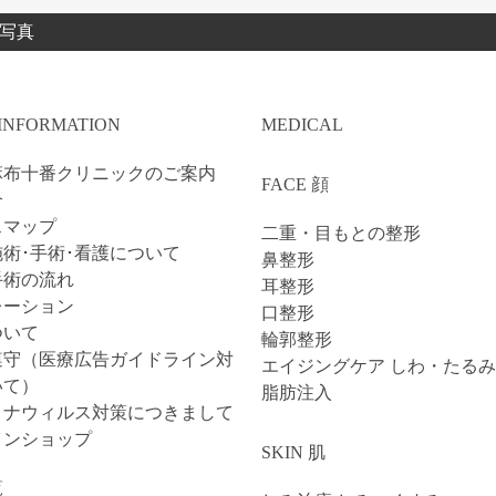
過写真
 INFORMATION
MEDICAL
麻布十番クリニックのご案内
FACE 顔
介
スマップ
二重・目もとの整形
術･手術･看護について
鼻整形
手術の流れ
耳整形
レーション
口整形
ついて
輪郭整形
遵守（医療広告ガイドライン対
エイジングケア しわ・たるみ
いて）
脂肪注入
ロナウィルス対策につきまして
インショップ
SKIN 肌
覧