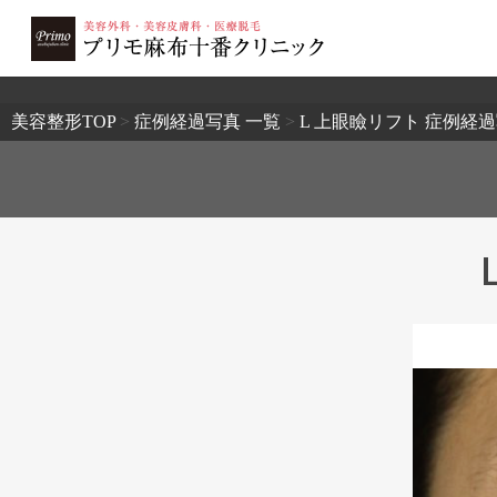
2503
美容整形TOP
>
症例経過写真 一覧
>
L 上眼瞼リフト 症例経