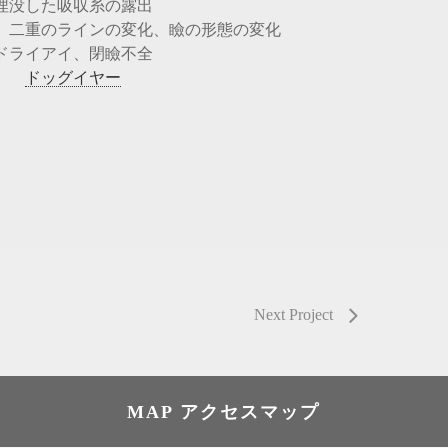
埋没した吸収糸の露出
、二重のラインの変化、瞼の形態の変化
ドライアイ、閉瞼不全
ドッグイヤー
Next Project
MAP アクセスマップ