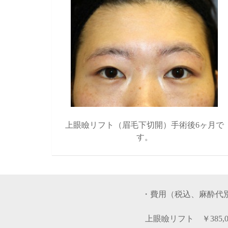
上眼瞼リフト（眉毛下切開）手術後6ヶ月で
す。
・費用（税込、麻酔代
上眼瞼リフト ￥385,0