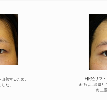
上眼瞼リフト
を改善するため、
術後は上眼瞼リ
ました。
奥二