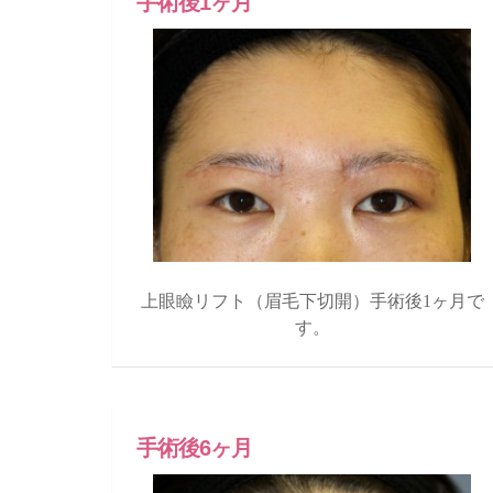
手術後1ヶ月
上眼瞼リフト（眉毛下切開）手術後1ヶ月で
す。
手術後6ヶ月