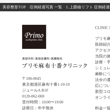
美容整形TOP
>
症例経過写真 一覧
>
L 上眼瞼リフト 症例経
CLINIC
プリモ
医師紹
アクセ
当院の施
診療・
シミュ
麻酔に
〒106-0045
法令の
東京都港区麻布十番1-10-10
応につ
ジュールA B1F
新型コ
0120-062-069
オンラ
受付時間：10:00〜19:00
診療日：年中無休
料金一