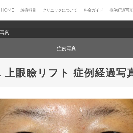
HOME
診療科目
クリニックについて
料金ガイド
症例経過写真
過写真
症例写真
L 上眼瞼リフト 症例経過写