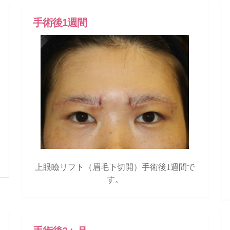
手術後1週間
上眼瞼リフト（眉毛下切開）手術後1週間で
す。