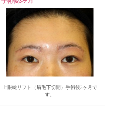
手術後3ヶ月
上眼瞼リフト（眉毛下切開）手術後3ヶ月で
す。