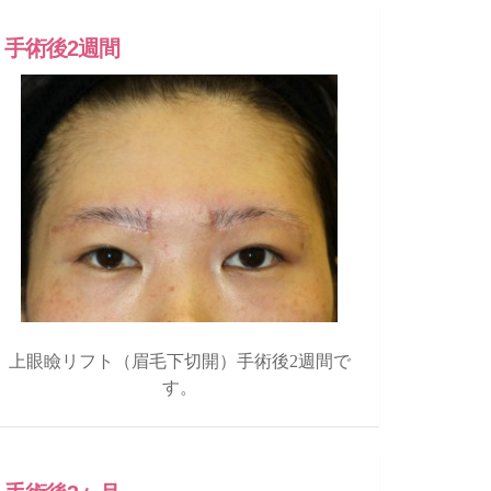
手術後2週間
上眼瞼リフト（眉毛下切開）手術後2週間で
す。