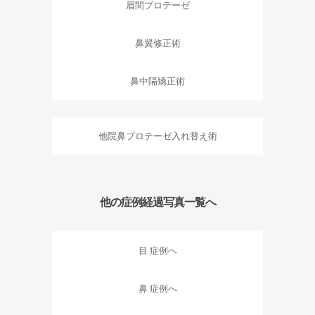
眉間プロテーゼ
鼻翼修正術
鼻中隔矯正術
他院鼻プロテーゼ入れ替え術
他の症例経過写真一覧へ
目 症例へ
鼻 症例へ