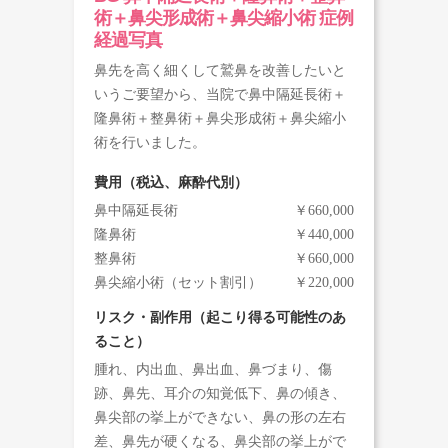
術＋鼻尖形成術＋鼻尖縮小術 症例
経過写真
鼻先を高く細くして鷲鼻を改善したいと
いうご要望から、当院で鼻中隔延長術＋
隆鼻術＋整鼻術＋鼻尖形成術＋鼻尖縮小
術を行いました。
費用（税込、麻酔代別）
鼻中隔延長術
￥660,000
隆鼻術
￥440,000
整鼻術
￥660,000
鼻尖縮小術（セット割引）
￥220,000
リスク・副作用（起こり得る可能性のあ
ること）
腫れ、内出血、鼻出血、鼻づまり、傷
跡、鼻先、耳介の知覚低下、鼻の傾き、
鼻尖部の挙上ができない、鼻の形の左右
差、鼻先が硬くなる、鼻尖部の挙上がで