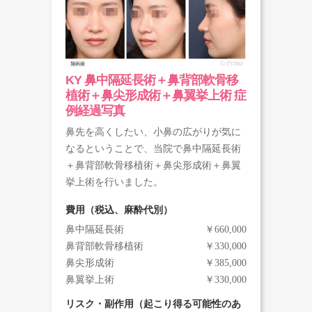
KY 鼻中隔延長術＋鼻背部軟骨移
植術＋鼻尖形成術＋鼻翼挙上術 症
例経過写真
鼻先を高くしたい、小鼻の広がりが気に
なるということで、当院で鼻中隔延長術
＋鼻背部軟骨移植術＋鼻尖形成術＋鼻翼
挙上術を行いました。
費用（税込、麻酔代別）
鼻中隔延長術
￥660,000
鼻背部軟骨移植術
￥330,000
鼻尖形成術
￥385,000
鼻翼挙上術
￥330,000
リスク・副作用（起こり得る可能性のあ