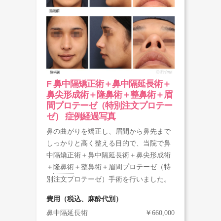
F 鼻中隔矯正術＋鼻中隔延長術＋
鼻尖形成術＋隆鼻術＋整鼻術＋眉
間プロテーゼ（特別注文プロテー
ゼ） 症例経過写真
鼻の曲がりを矯正し、眉間から鼻先まで
しっかりと高く整える目的で、当院で鼻
中隔矯正術＋鼻中隔延長術＋鼻尖形成術
＋
隆鼻術
＋整鼻術＋眉間プロテーゼ（特
別注文プロテーゼ）手術を行いました。
費用（税込、麻酔代別）
鼻中隔延長術
￥660,000