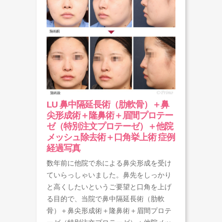
LU 鼻中隔延長術（肋軟骨）＋鼻
尖形成術＋隆鼻術＋眉間プロテー
ゼ（特別注文プロテーゼ）＋他院
メッシュ除去術＋口角挙上術 症例
経過写真
数年前に他院で糸による鼻尖形成を受け
ていらっしゃいました。鼻先をしっかり
と高くしたいというご要望と口角を上げ
る目的で、当院で鼻中隔延長術（肋軟
骨）＋鼻尖形成術＋隆鼻術＋眉間プロテ