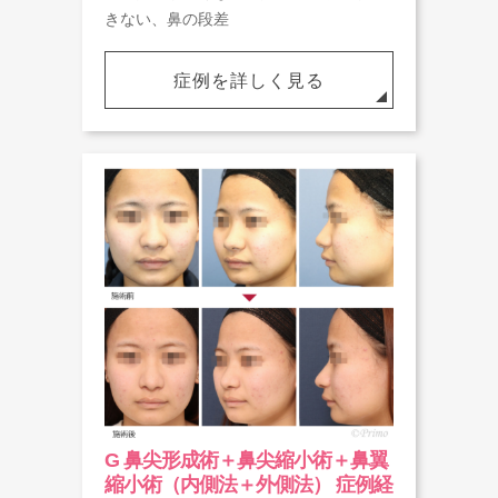
きない、鼻の段差
症例を詳しく見る
G 鼻尖形成術＋鼻尖縮小術＋鼻翼
縮小術（内側法＋外側法） 症例経