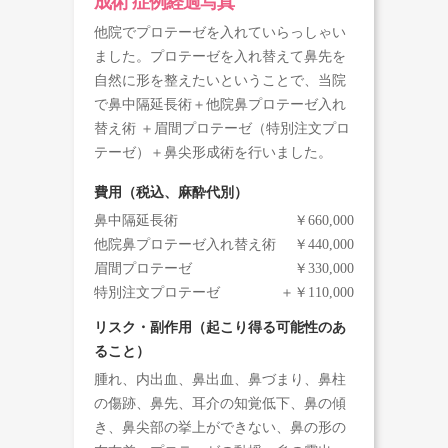
成術 症例経過写真
他院でプロテーゼを入れていらっしゃい
ました。プロテーゼを入れ替えて鼻先を
自然に形を整えたいということで、当院
で鼻中隔延長術＋他院鼻プロテーゼ入れ
替え術 ＋眉間プロテーゼ（特別注文プロ
テーゼ）＋鼻尖形成術を行いました。
費用（税込、麻酔代別）
鼻中隔延長術
￥660,000
他院鼻プロテーゼ入れ替え術
￥440,000
眉間プロテーゼ
￥330,000
特別注文プロテーゼ
＋￥110,000
リスク・副作用（起こり得る可能性のあ
ること）
腫れ、内出血、鼻出血、鼻づまり、鼻柱
の傷跡、鼻先、耳介の知覚低下、鼻の傾
き、鼻尖部の挙上ができない、鼻の形の