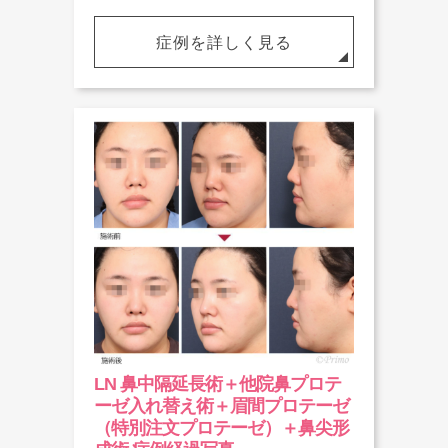
症例を詳しく見る
LN 鼻中隔延長術＋他院鼻プロテ
ーゼ入れ替え術＋眉間プロテーゼ
（特別注文プロテーゼ）＋鼻尖形