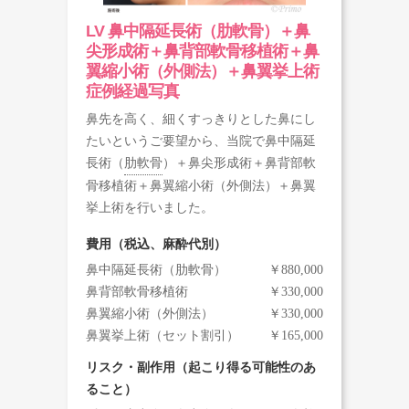
LV 鼻中隔延長術（肋軟骨）＋鼻
尖形成術＋鼻背部軟骨移植術＋鼻
翼縮小術（外側法）＋鼻翼挙上術
症例経過写真
鼻先を高く、細くすっきりとした鼻にし
たいというご要望から、当院で鼻中隔延
長術（
肋軟骨
）＋鼻尖形成術＋鼻背部軟
骨移植術＋鼻翼縮小術（外側法）＋鼻翼
挙上術を行いました。
費用（税込、麻酔代別）
鼻中隔延長術（肋軟骨）
￥880,000
鼻背部軟骨移植術
￥330,000
鼻翼縮小術（外側法）
￥330,000
鼻翼挙上術（セット割引）
￥165,000
リスク・副作用（起こり得る可能性のあ
ること）