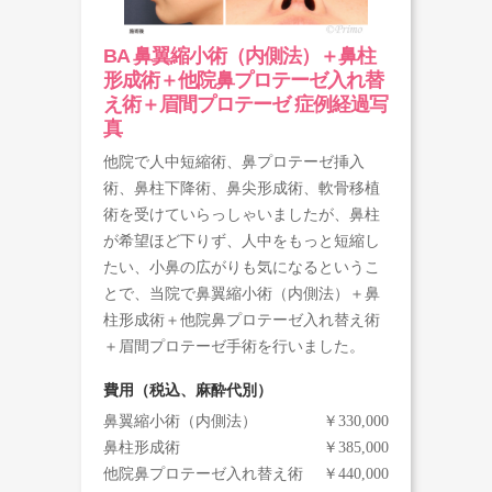
BA 鼻翼縮小術（内側法）＋鼻柱
形成術＋他院鼻プロテーゼ入れ替
え術＋眉間プロテーゼ 症例経過写
真
他院で人中短縮術、鼻プロテーゼ挿入
術、鼻柱下降術、鼻尖形成術、軟骨移植
術を受けていらっしゃいましたが、鼻柱
が希望ほど下りず、人中をもっと短縮し
たい、小鼻の広がりも気になるというこ
とで、当院で鼻翼縮小術（内側法）＋鼻
柱形成術＋他院鼻プロテーゼ入れ替え術
＋眉間プロテーゼ手術を行いました。
費用（税込、麻酔代別）
鼻翼縮小術（内側法）
￥330,000
鼻柱形成術
￥385,000
他院鼻プロテーゼ入れ替え術
￥440,000