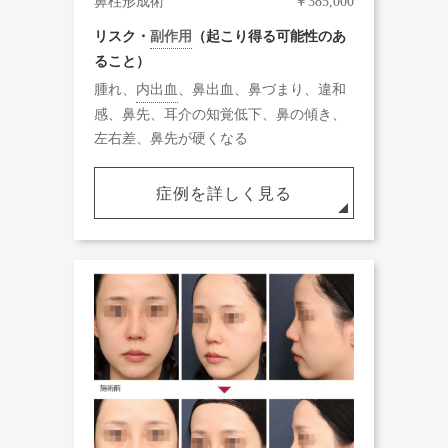
鼻柱形成術
￥385,000
リスク・
副作用
（起こり得る可能性のあ
ること）
腫れ、
内出血
、鼻出血、鼻づまり、違和
感、鼻先、耳介の知覚低下、鼻の傾き、
左右差、鼻先が硬くなる
症例を詳しく見る