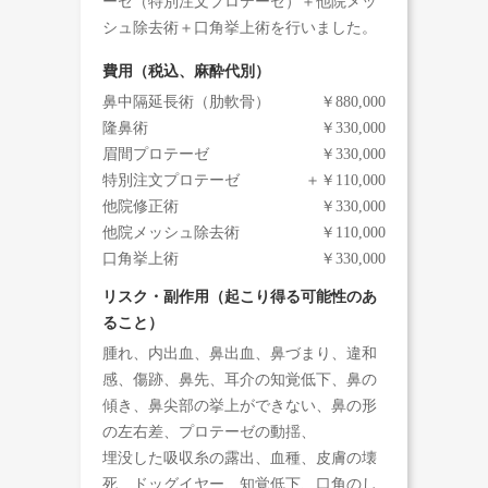
ーゼ（特別注文プロテーゼ）＋他院メッ
シュ除去術＋口角挙上術を行いました。
費用（税込、麻酔代別）
鼻中隔延長術（肋軟骨）
￥880,000
隆鼻術
￥330,000
眉間プロテーゼ
￥330,000
特別注文プロテーゼ
＋￥110,000
他院修正術
￥330,000
他院メッシュ除去術
￥110,000
口角挙上術
￥330,000
リスク・副作用（起こり得る可能性のあ
ること）
腫れ、内出血、鼻出血、鼻づまり、違和
感、傷跡、鼻先、耳介の知覚低下、鼻の
傾き、鼻尖部の挙上ができない、鼻の形
の左右差、プロテーゼの動揺、
埋没した吸収糸の露出、血種、皮膚の壊
死、
ドッグイヤー
、知覚低下、口角のし