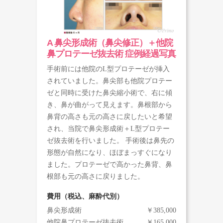
A 鼻尖形成術（鼻尖修正）＋他院
鼻プロテーゼ抜去術 症例経過写真
手術前には他院のL型プロテーゼが挿入
されていました。鼻尖部も他院プロテー
ゼと同時に受けた鼻尖縮小術で、右に傾
き、鼻が曲がって見えます。鼻根部から
鼻背の高さも元の高さに戻したいと希望
され、当院で鼻尖形成術＋L型プロテー
ゼ抜去術を行いました。 手術後は鼻先の
形態が自然になり、ほぼまっすぐになり
ました。プロテーゼで高かった鼻背、鼻
根部も元の高さに戻りました。
費用（税込、麻酔代別）
鼻尖形成術
￥385,000
他院鼻プロテーゼ抜去術
￥165,000