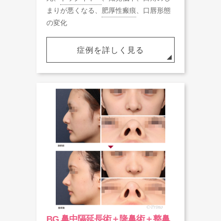
まりが悪くなる、
肥厚性瘢痕
、口唇形態
の変化
症例を詳しく見る
BG 鼻中隔延長術＋隆鼻術＋整鼻