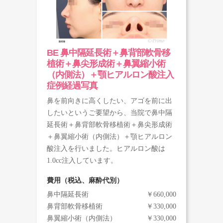
BE 鼻中隔延長術＋鼻背部軟骨移
植術＋鼻尖形成術＋鼻翼縮小術
（内側法）＋顎ヒアルロン酸注入
症例経過写真
鼻を前向きに高くしたい、アゴを前に出
したいというご要望から、当院で鼻中隔
延長術＋鼻背部軟骨移植術＋鼻尖形成術
＋鼻翼縮小術（内側法）＋顎ヒアルロン
酸注入を行いました。ヒアルロン酸は
1.0cc注入しています。
費用（税込、麻酔代別）
鼻中隔延長術
￥660,000
鼻背部軟骨移植術
￥330,000
鼻翼縮小術（内側法）
￥330,000