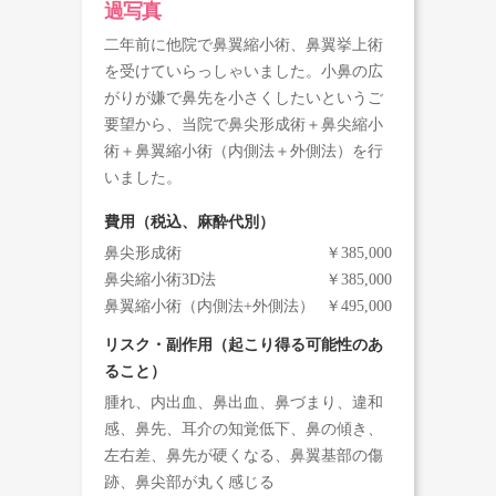
過写真
二年前に他院で鼻翼縮小術、鼻翼挙上術
を受けていらっしゃいました。小鼻の広
がりが嫌で鼻先を小さくしたいというご
要望から、当院で鼻尖形成術＋鼻尖縮小
術＋鼻翼縮小術（内側法＋外側法）を行
いました。
費用（税込、麻酔代別）
鼻尖形成術
￥385,000
鼻尖縮小術3D法
￥385,000
鼻翼縮小術（内側法+外側法）
￥495,000
リスク・副作用（起こり得る可能性のあ
ること）
腫れ、内出血、鼻出血、鼻づまり、違和
感、鼻先、耳介の知覚低下、鼻の傾き、
左右差、鼻先が硬くなる、鼻翼基部の傷
跡、鼻尖部が丸く感じる