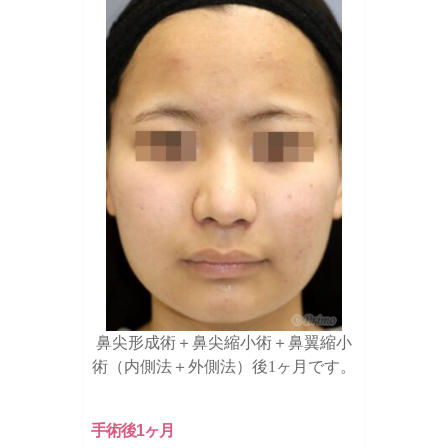
鼻尖形成術＋鼻尖縮小術＋鼻翼縮小
術（内側法＋外側法）後1ヶ月です。
手術後1ヶ月