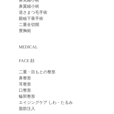
鼻尖縮小術
鼻翼縮小術
逆さまつ毛手術
眼瞼下垂手術
二重全切開
豊胸術
MEDICAL
FACE 顔
二重・目もとの整形
鼻整形
耳整形
口整形
輪郭整形
エイジングケア しわ・たるみ
脂肪注入