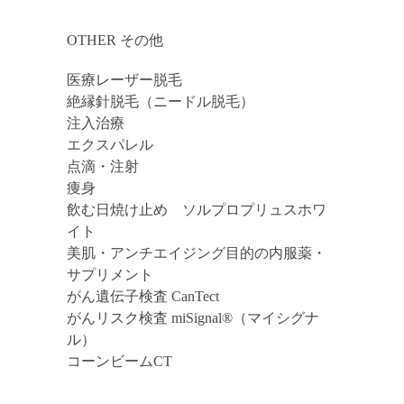
OTHER その他
医療レーザー脱毛
絶縁針脱毛（ニードル脱毛）
注入治療
エクスパレル
点滴・注射
痩身
飲む日焼け止め ソルプロプリュスホワ
イト
美肌・アンチエイジング目的の内服薬・
サプリメント
がん遺伝子検査 CanTect
がんリスク検査 miSignal®（マイシグナ
ル）
コーンビームCT