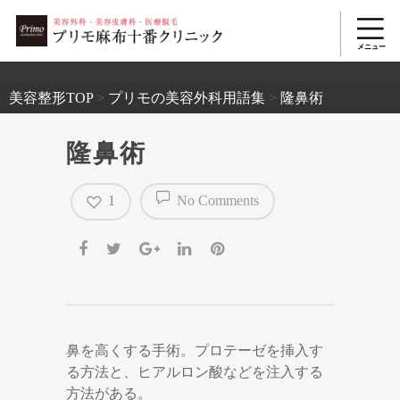
2503
美容整形TOP
>
プリモの美容外科用語集
>
隆鼻術
隆鼻術
1
No Comments
鼻を高くする手術。プロテーゼを挿入す
る方法と、ヒアルロン酸などを注入する
方法がある。