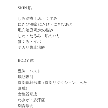
SKIN 肌
しみ治療 しみ・くすみ
にきび治療 にきび・にきびあと
毛穴治療 毛穴の悩み
しわ・たるみ・肌のハリ
ほくろ・イボ
テカリ防止治療
BODY 体
豊胸・バスト
脂肪吸引
腹部輪郭形成（腹部リダクション、へそ
形成）
女性器形成
わきが・多汗症
刺青除去