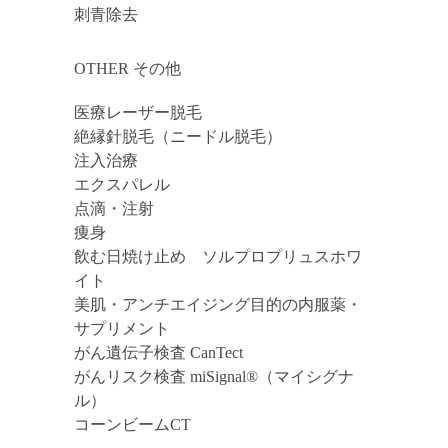
刺青除去
OTHER その他
医療レーザー脱毛
絶縁針脱毛（ニードル脱毛）
注入治療
エクスパレル
点滴・注射
痩身
飲む日焼け止め ソルプロプリュスホワ
イト
美肌・アンチエイジング目的の内服薬・
サプリメント
がん遺伝子検査 CanTect
がんリスク検査 miSignal®（マイシグナ
ル）
コーンビームCT