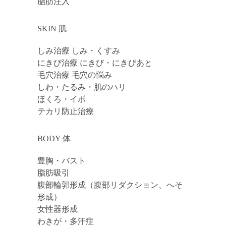
脂肪注入
SKIN 肌
しみ治療 しみ・くすみ
にきび治療 にきび・にきびあと
毛穴治療 毛穴の悩み
しわ・たるみ・肌のハリ
ほくろ・イボ
テカリ防止治療
BODY 体
豊胸・バスト
脂肪吸引
腹部輪郭形成（腹部リダクション、へそ
形成）
女性器形成
わきが・多汗症