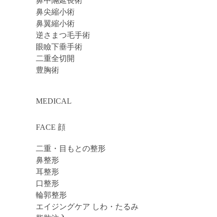
鼻中隔延長術
鼻尖縮小術
鼻翼縮小術
逆さまつ毛手術
眼瞼下垂手術
二重全切開
豊胸術
MEDICAL
FACE 顔
二重・目もとの整形
鼻整形
耳整形
口整形
輪郭整形
エイジングケア しわ・たるみ