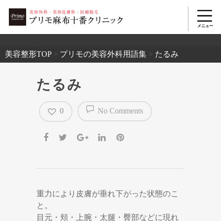
2503
美容整形TOP
>
プリモの美容外科用語集
>
たるみ
たるみ
0
No Comments
重力により皮膚が垂れ下がった状態のこ
と。
目元・頬・上腕・太腿・臀部などに現れ