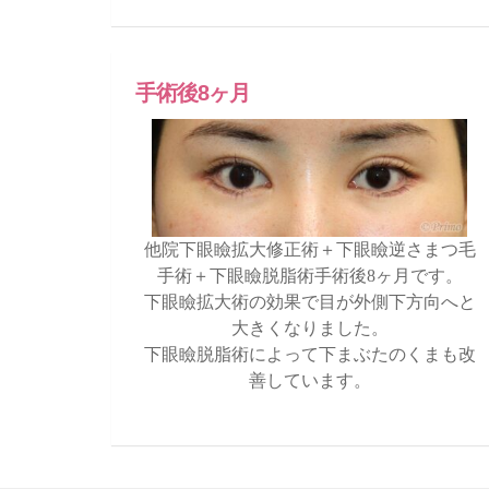
手術後8ヶ月
他院下眼瞼拡大修正術＋下眼瞼逆さまつ毛
手術＋下眼瞼脱脂術手術後8ヶ月です。
下眼瞼拡大術の効果で目が外側下方向へと
大きくなりました。
下眼瞼脱脂術によって下まぶたのくまも改
善しています。