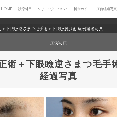
HOME
診療科目
クリニックについて
料金ガイド
症例経過写真
正術＋下眼瞼逆さまつ毛手術＋下眼瞼脱脂術 症例経過写真
症例写真
修正術＋下眼瞼逆さまつ毛手
経過写真