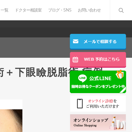
 一覧
ドクター相談室
ブログ・SNS
お問い合わせ
術＋下眼瞼脱脂術 症例