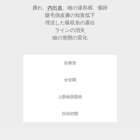
腫れ、
内出血
、瞼の違和感、傷跡
睫毛側皮膚の知覚低下
埋没した吸収糸の露出
ラインの消失
瞼の形態の変化
目整形
全切開
上眼瞼脱脂術
目頭切開