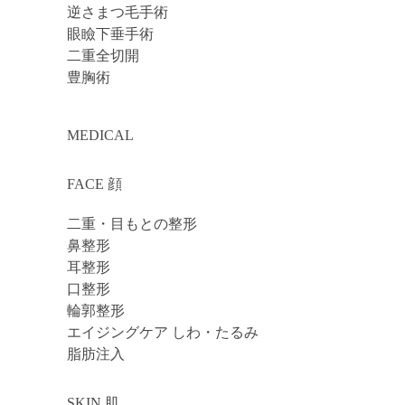
逆さまつ毛手術
眼瞼下垂手術
二重全切開
豊胸術
MEDICAL
FACE 顔
二重・目もとの整形
鼻整形
耳整形
口整形
輪郭整形
エイジングケア しわ・たるみ
脂肪注入
SKIN 肌