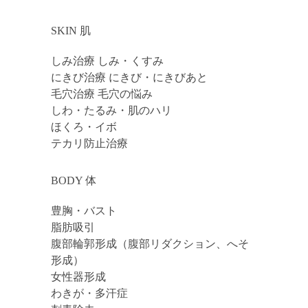
SKIN 肌
しみ治療 しみ・くすみ
にきび治療 にきび・にきびあと
毛穴治療 毛穴の悩み
しわ・たるみ・肌のハリ
ほくろ・イボ
テカリ防止治療
BODY 体
豊胸・バスト
脂肪吸引
腹部輪郭形成（腹部リダクション、へそ
形成）
女性器形成
わきが・多汗症