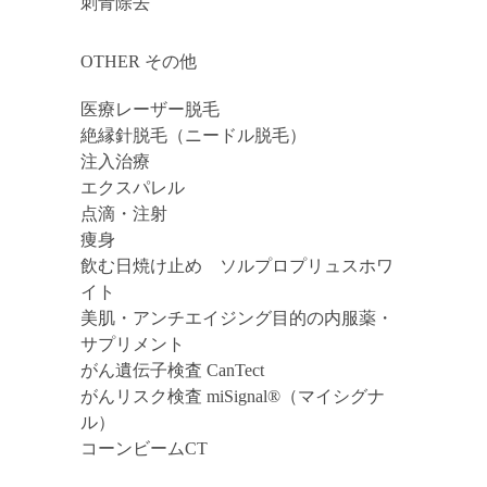
刺青除去
OTHER その他
医療レーザー脱毛
絶縁針脱毛（ニードル脱毛）
注入治療
エクスパレル
点滴・注射
痩身
飲む日焼け止め ソルプロプリュスホワ
イト
美肌・アンチエイジング目的の内服薬・
サプリメント
がん遺伝子検査 CanTect
がんリスク検査 miSignal®（マイシグナ
ル）
コーンビームCT