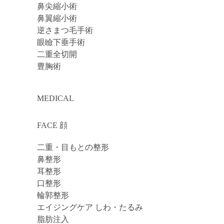
鼻尖縮小術
鼻翼縮小術
逆さまつ毛手術
眼瞼下垂手術
二重全切開
豊胸術
MEDICAL
FACE 顔
二重・目もとの整形
鼻整形
耳整形
口整形
輪郭整形
エイジングケア しわ・たるみ
脂肪注入