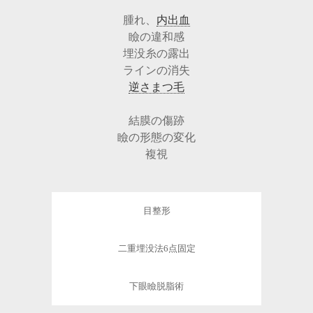
腫れ、
内出血
瞼の違和感
埋没糸の露出
ラインの消失
逆さまつ毛
結膜の傷跡
瞼の形態の変化
複視
目整形
二重埋没法6点固定
下眼瞼脱脂術