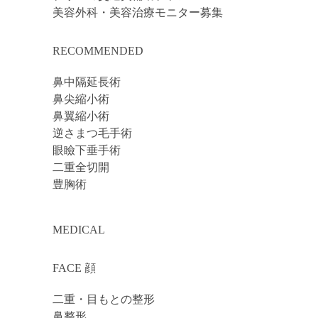
美容外科・美容治療モニター募集
RECOMMENDED
鼻中隔延長術
鼻尖縮小術
鼻翼縮小術
逆さまつ毛手術
眼瞼下垂手術
二重全切開
豊胸術
MEDICAL
FACE 顔
二重・目もとの整形
鼻整形