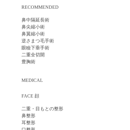
RECOMMENDED
鼻中隔延長術
鼻尖縮小術
鼻翼縮小術
逆さまつ毛手術
眼瞼下垂手術
二重全切開
豊胸術
MEDICAL
FACE 顔
二重・目もとの整形
鼻整形
耳整形
口整形