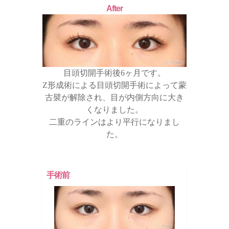
After
目頭切開手術後6ヶ月です。
Z形成術による目頭切開手術によって蒙
古襞が解除され、目が内側方向に大き
くなりました。
二重のラインはより平行になりまし
た。
手術前