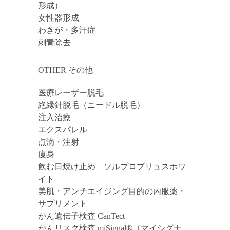
形成）
女性器形成
わきが・多汗症
刺青除去
OTHER その他
医療レーザー脱毛
絶縁針脱毛（ニードル脱毛）
注入治療
エクスパレル
点滴・注射
痩身
飲む日焼け止め ソルプロプリュスホワ
イト
美肌・アンチエイジング目的の内服薬・
サプリメント
がん遺伝子検査 CanTect
がんリスク検査 miSignal®（マイシグナ