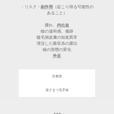
・リスク・
副作用
（起こり得る可能性の
あること）
腫れ、
内出血
瞼の違和感、傷跡
睫毛側皮膚の知覚異常
埋没した吸収糸の露出
瞼の形態の変化
外反
目整形
逆さまつ毛手術