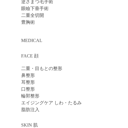
逆さまつ毛手術
眼瞼下垂手術
二重全切開
豊胸術
MEDICAL
FACE 顔
二重・目もとの整形
鼻整形
耳整形
口整形
輪郭整形
エイジングケア しわ・たるみ
脂肪注入
SKIN 肌