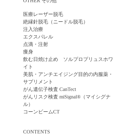
OTHER その他
医療レーザー脱毛
絶縁針脱毛（ニードル脱毛）
注入治療
エクスパレル
点滴・注射
痩身
飲む日焼け止め ソルプロプリュスホワ
イト
美肌・アンチエイジング目的の内服薬・
サプリメント
がん遺伝子検査 CanTect
がんリスク検査 miSignal®（マイシグナ
ル）
コーンビームCT
CONTENTS