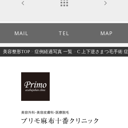
MAIL
TEL
MAP
美容整形TOP
>
症例経過写真 一覧
>
C 上下逆さまつ毛手術 