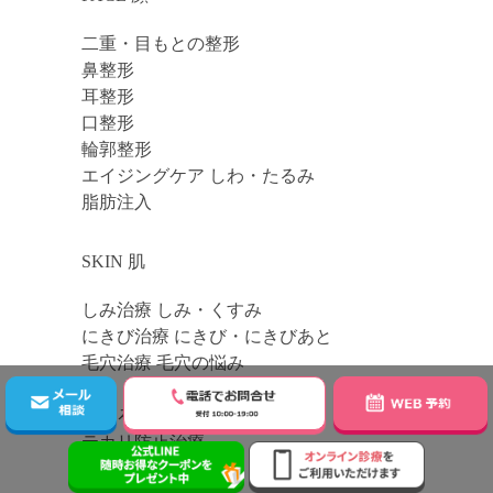
二重・目もとの整形
鼻整形
耳整形
口整形
輪郭整形
エイジングケア しわ・たるみ
脂肪注入
SKIN 肌
しみ治療 しみ・くすみ
にきび治療 にきび・にきびあと
毛穴治療 毛穴の悩み
しわ・たるみ・肌のハリ
ほくろ・イボ
テカリ防止治療