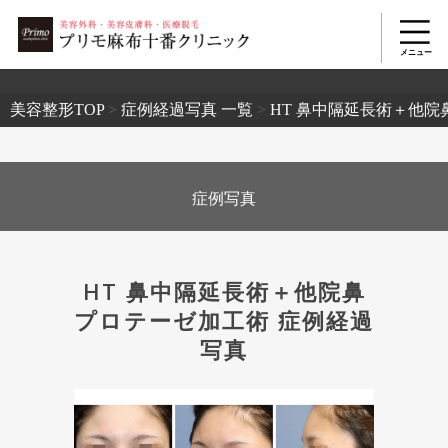
2503
美容整形TOP
>
症例経過写真 一覧
>
HT 鼻中隔延長術＋他院
症例写真
HT 鼻中隔延長術＋他院鼻
プロテーゼ加工術 症例経過
写真