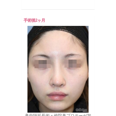
手術後2ヶ月
鼻中隔延長術＋他院鼻プロテーゼ加