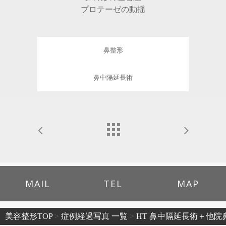
プロテーゼの動揺
鼻整形
鼻中隔延長術
MAIL
TEL
MAP
美容整形TOP
>
症例経過写真 一覧
>
HT 鼻中隔延長術＋他院