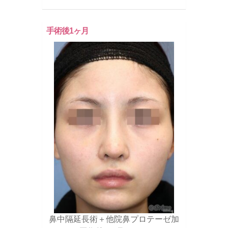
手術後1ヶ月
鼻中隔延長術＋他院鼻プロテーゼ加