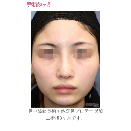
手術後3ヶ月
鼻中隔延長術＋他院鼻プロテーゼ加
工術後3ヶ月です。