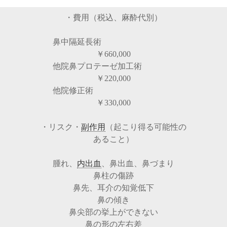
・費用（税込、麻酔代別）
鼻中隔延長術
￥660,000
他院鼻プロテーゼ加工術
￥220,000
他院修正術
￥330,000
・リスク・
副作用
（起こり得る可能性の
あること）
腫れ、
内出血
、鼻出血、鼻づまり
鼻柱の傷跡
鼻先、耳介の知覚低下
鼻の傾き
鼻尖部の挙上ができない
鼻の形の左右差