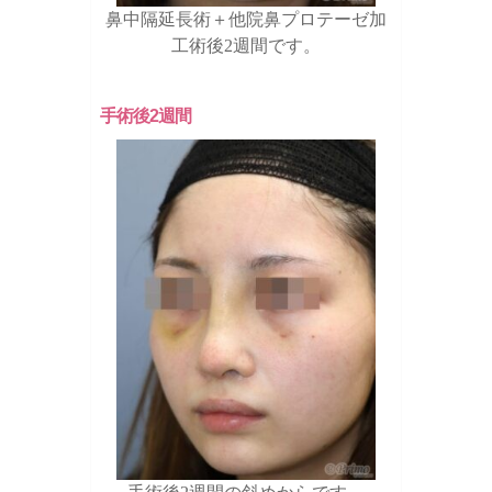
鼻中隔延長術＋他院鼻プロテーゼ加
工術後2週間です。
手術後2週間