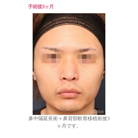
手術後3ヶ月
鼻中隔延長術＋鼻背部軟骨移植術後3
ヶ月です。