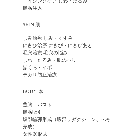
エイジングケア しわ・たるみ
脂肪注入
SKIN 肌
しみ治療 しみ・くすみ
にきび治療 にきび・にきびあと
毛穴治療 毛穴の悩み
しわ・たるみ・肌のハリ
ほくろ・イボ
テカリ防止治療
BODY 体
豊胸・バスト
脂肪吸引
腹部輪郭形成（腹部リダクション、へそ
形成）
女性器形成