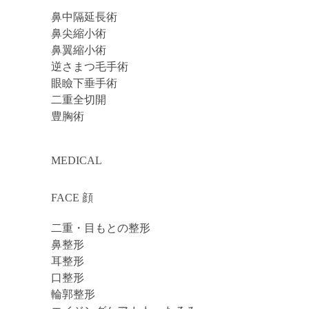
鼻中隔延長術
鼻尖縮小術
鼻翼縮小術
逆さまつ毛手術
眼瞼下垂手術
二重全切開
豊胸術
MEDICAL
FACE 顔
二重・目もとの整形
鼻整形
耳整形
口整形
輪郭整形