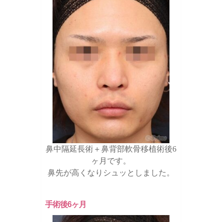
鼻中隔延長術＋鼻背部軟骨移植術後6
ヶ月です。
鼻先が高くなりシュッとしました。
手術後6ヶ月