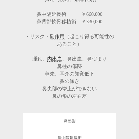
鼻中隔延長術 ￥660,000
鼻背部軟骨移植術 ￥330,000
・リスク・
副作用
（起こり得る可能性の
あること）
腫れ、
内出血
、鼻出血、鼻づまり
鼻柱の傷跡
鼻先、耳介の知覚低下
鼻の傾き
鼻尖部の挙上ができない
鼻の形の左右差
鼻整形
鼻中隔延長術