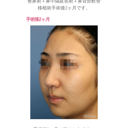
整鼻術＋鼻中隔延長術＋鼻背部軟骨
移植術手術後2ヶ月です。
手術後2ヶ月