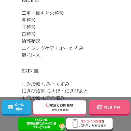
FACE 顔
二重・目もとの整形
鼻整形
耳整形
口整形
輪郭整形
エイジングケア しわ・たるみ
脂肪注入
SKIN 肌
しみ治療 しみ・くすみ
にきび治療 にきび・にきびあと
毛穴治療 毛穴の悩み
しわ・たるみ・肌のハリ
ほくろ・イボ
テカリ防止治療