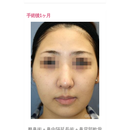
手術後1ヶ月
整鼻術＋鼻中隔延長術＋鼻背部軟骨