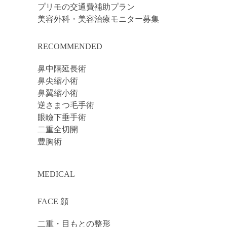
プリモの交通費補助プラン
美容外科・美容治療モニター募集
RECOMMENDED
鼻中隔延長術
鼻尖縮小術
鼻翼縮小術
逆さまつ毛手術
眼瞼下垂手術
二重全切開
豊胸術
MEDICAL
FACE 顔
二重・目もとの整形