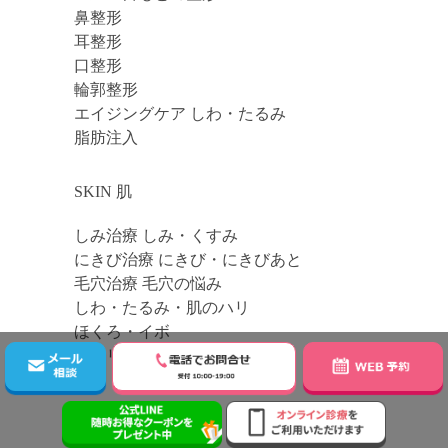
鼻整形
耳整形
口整形
輪郭整形
エイジングケア しわ・たるみ
脂肪注入
SKIN 肌
しみ治療 しみ・くすみ
にきび治療 にきび・にきびあと
毛穴治療 毛穴の悩み
しわ・たるみ・肌のハリ
ほくろ・イボ
テカリ防止治療
BODY 体