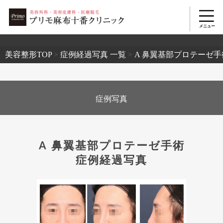
2503
美容整形TOP
>
症例経過写真 一覧
>
A 鼻翼基部プロテーゼ手
症例写真
A 鼻翼基部プロテーゼ手術
症例経過写真