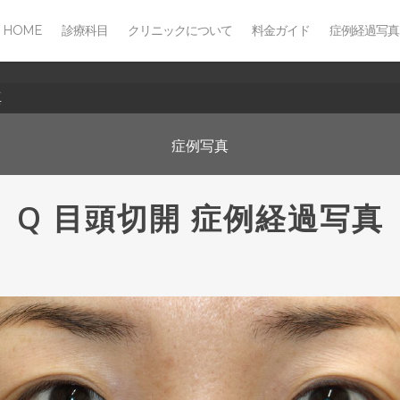
HOME
診療科目
クリニックについて
料金ガイド
症例経過写真
真
症例写真
Q 目頭切開 症例経過写真