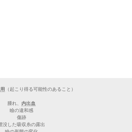
作用
（起こり得る可能性のあること）
腫れ、
内出血
瞼の違和感
傷跡
埋没した吸収糸の露出
瞼の形態の変化