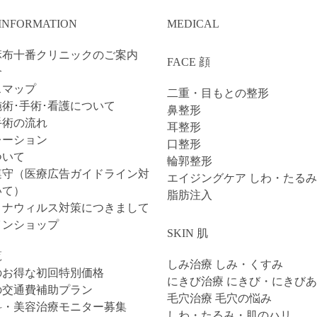
 INFORMATION
MEDICAL
麻布十番クリニックのご案内
FACE 顔
介
スマップ
二重・目もとの整形
術･手術･看護について
鼻整形
手術の流れ
耳整形
レーション
口整形
ついて
輪郭整形
遵守（医療広告ガイドライン対
エイジングケア しわ・たるみ
いて）
脂肪注入
ロナウィルス対策につきまして
インショップ
SKIN 肌
覧
しみ治療 しみ・くすみ
のお得な初回特別価格
にきび治療 にきび・にきび
の交通費補助プラン
毛穴治療 毛穴の悩み
科・美容治療モニター募集
しわ・たるみ・肌のハリ