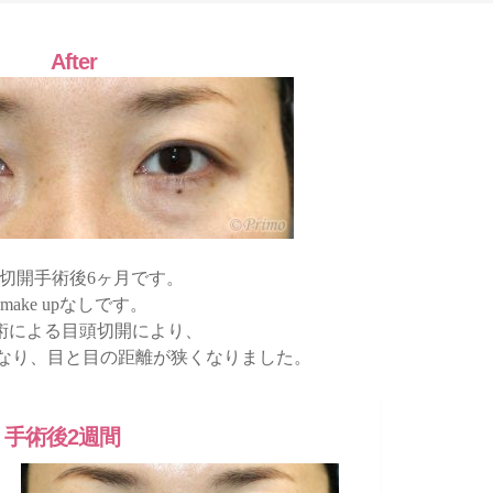
After
切開手術後6ヶ月です。
make upなしです。
術による目頭切開により、
なり、目と目の距離が狭くなりました。
手術後2週間