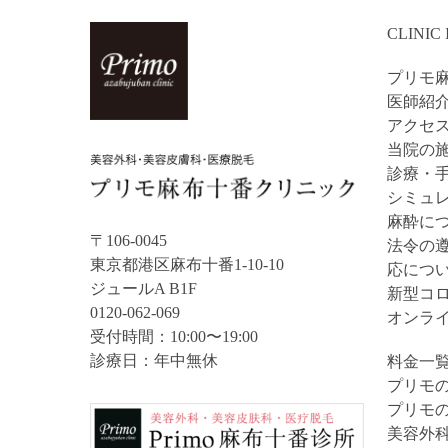
CLINIC
プリモ
医師紹
アクセ
当院の施
診療・
シミュ
麻酔に
〒106-0045
法令の
東京都港区麻布十番1-10-10
応につ
ジュールA B1F
新型コ
0120-062-069
オンラ
受付時間：10:00〜19:00
診療日：年中無休
料金一
プリモ
プリモ
美容外