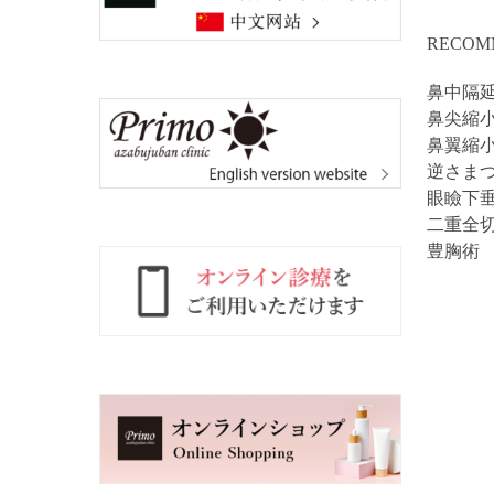
RECOM
鼻中隔
鼻尖縮
鼻翼縮
逆さま
眼瞼下
二重全
豊胸術