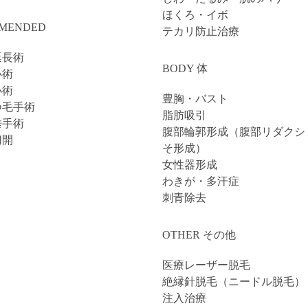
ほくろ・イボ
MENDED
テカリ防止治療
延長術
BODY 体
小術
小術
豊胸・バスト
つ毛手術
脂肪吸引
垂手術
腹部輪郭形成（腹部リダクシ
切開
そ形成）
女性器形成
わきが・多汗症
刺青除去
OTHER その他
医療レーザー脱毛
絶縁針脱毛（ニードル脱毛）
注入治療