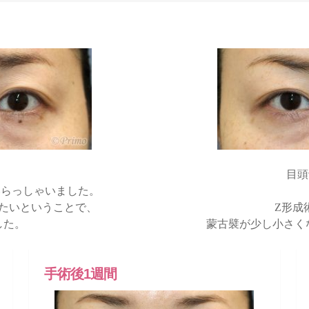
。
目頭
いらっしゃいました。
たいということで、
Z形成
した。
蒙古襞が少し小さく
手術後1週間