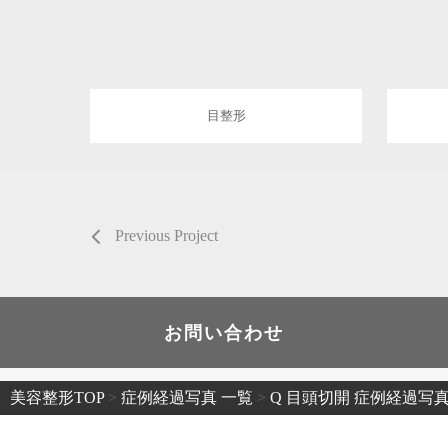
目整形
Previous Project
お問い合わせ
美容整形TOP
>
症例経過写真 一覧
>
Q 目頭切開 症例経過写