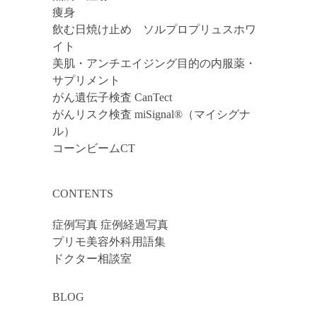
痩身
飲む日焼け止め ソルプロプリュスホワ
イト
美肌・アンチエイジング目的の内服薬・
サプリメント
がん遺伝子検査 CanTect
がんリスク検査 miSignal®（マイシグナ
ル）
コーンビームCT
CONTENTS
症例写真 症例経過写真
プリモ美容外科用語集
ドクター相談室
BLOG