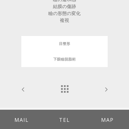
結膜の傷跡
瞼の形態の変化
複視
目整形
下眼瞼脱脂術
MAIL
TEL
MAP