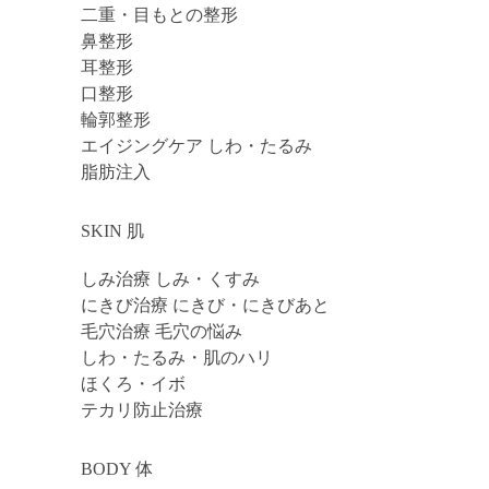
二重・目もとの整形
鼻整形
耳整形
口整形
輪郭整形
エイジングケア しわ・たるみ
脂肪注入
SKIN 肌
しみ治療 しみ・くすみ
にきび治療 にきび・にきびあと
毛穴治療 毛穴の悩み
しわ・たるみ・肌のハリ
ほくろ・イボ
テカリ防止治療
BODY 体