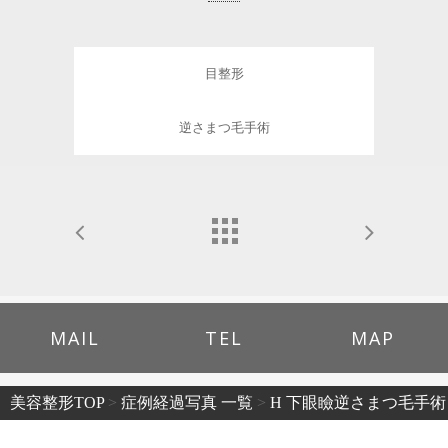
目整形
逆さまつ毛手術
MAIL
TEL
MAP
美容整形TOP
>
症例経過写真 一覧
>
H 下眼瞼逆さまつ毛手術