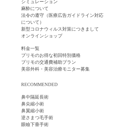
シミュレーション
があります。
麻酔について
鼻中隔穿孔のリスクがあります。術
法令の遵守（医療広告ガイドライン対応
後に指やモノを指しいれないように
について）
してください。
新型コロナウィルス対策につきまして
オンラインショップ
肋軟骨
バストの下に傷が残ります。体質に
料金一覧
よりケロイドとなる可能性がありま
プリモのお得な初回特別価格
す。
プリモの交通費補助プラン
極稀に軟骨採取の際、気胸を来す可
美容外科・美容治療モニター募集
能性があります。
術後若干運動の際に痛みがありま
RECOMMENDED
す。
鼻中隔延長術
鼻尖縮小術
鼻翼縮小術
逆さまつ毛手術
眼瞼下垂手術