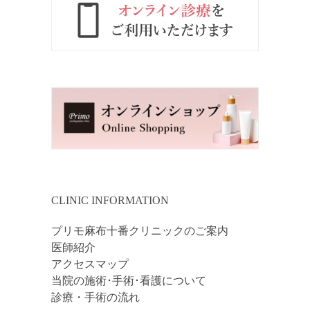
手術後に鼻の形の左右差が生じる事
があります。元々の鼻の穴の大きさ
や形、手術操作の量や位置のわずか
な差などが原因と考えられます。で
きるだけ左右対称になるよう行いま
すが、わずかな左右差については、
必要に応じ修正手術で矯正いたしま
す。
軟骨組織採取部のリスクについて
耳介軟骨
耳介後面に傷が残ります。
耳介の感覚が鈍くなることがありま
CLINIC INFORMATION
す。軽い圧痛があります。
耳たぶ周囲から主に軟骨を採取する
プリモ麻布十番クリニックのご案内
ため、術後イヤホンを装着しにくく
医師紹介
なることがあります。
アクセスマップ
当院の施術･手術･看護について
鼻中隔軟骨
診療・手術の流れ
軟骨採取時に鼻粘膜に傷が残ること