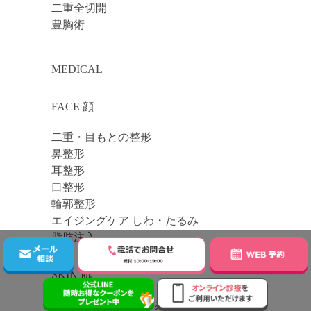
二重全切開
豊胸術
MEDICAL
FACE 顔
二重・目もとの整形
鼻整形
耳整形
口整形
輪郭整形
エイジングケア しわ・たるみ
脂肪注入
SKIN 肌
しみ治療 しみ・くすみ