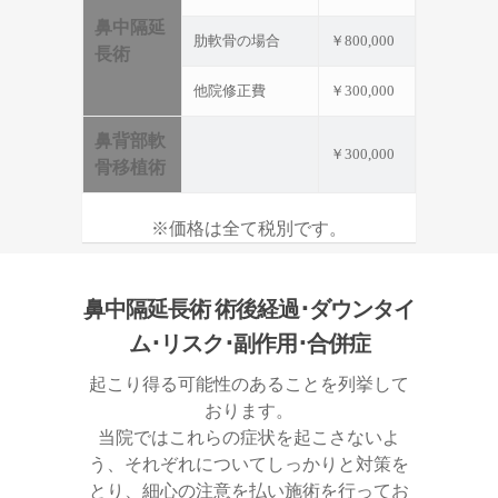
鼻中隔延
肋軟骨の場合
￥800,000
長術
他院修正費
￥300,000
鼻背部軟
￥300,000
骨移植術
※価格は全て税別です。
鼻中隔延長術 術後経過･ダウンタイ
ム･リスク･副作用･合併症
起こり得る可能性のあることを列挙して
おります。
当院ではこれらの症状を起こさないよ
う、それぞれについてしっかりと対策を
とり、細心の注意を払い施術を行ってお