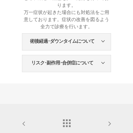
ります。
万一症状が起きた場合にも対処法をご用
意しております。症状の改善を図るよう
全力で診療を行います。
術後経過･ダウンタイムについて
手術後の腫れ
7〜10日で引いていきます。仕上が
リスク･副作用･合併症について
りは約6か月です。
手術後の内出血
手術後の鼻の傾き
稀にでることがあります。内出血が
皮膚の伸びが悪い状態で無理に高く
生じると鼻周囲、頬など黄色っぽく
することでリスクは高くなります。
なります。個人差はありますが、通
必要に応じ修正手術で矯正いたしま
常1〜2週間で自然に吸収され消失い
す。場合によっては鼻の高さを低く
たします。
する必要があります。
手術後の違和感
鼻づまり
手術後鈍い痛み、違和感を生じるこ
手術後鼻づまりが起こります。6か
とがあります。数日で消失すること
月待っても改善されない場合、移植