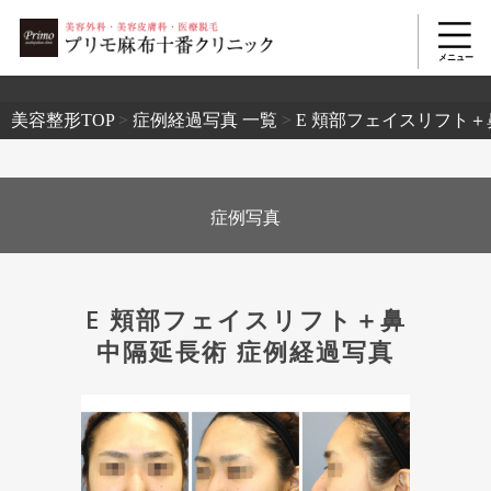
2503
美容整形TOP
>
症例経過写真 一覧
>
E 頬部フェイスリフト＋
症例写真
E 頬部フェイスリフト＋鼻
中隔延長術 症例経過写真