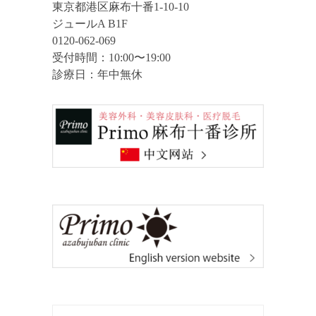
傷跡が目立つ
ります。鼻の穴に指などを入れない
東京都港区麻布十番1-10-10
ようにしてください。
傷跡が赤く盛り上がることがありま
ジュールA B1F
す。傷の治りを良くするクリーム、
0120-062-069
注射、内服薬などで治療を行いま
受付時間：10:00〜19:00
す。必要があれば切除再縫合で改善
診療日：年中無休
を図ります。稀に段差が残ることが
あります。
鼻先が高すぎる
必要に応じ低くする修正手術をおこ
ないます。
鼻が下向きすぎる、上向き過ぎる
必要に応じ向きを調整する修正手術
をおこないます。
鼻の穴が目立つ
延長することで鼻柱が下に降り、鼻
の穴が横方向から見えやすくなりま
す。必要に応じ移植軟骨の出方を調
整する修正手術をおこないます。
鼻の形の左右差