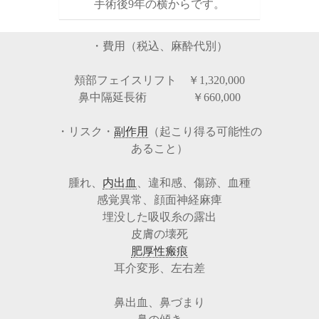
手術後9年の横からです。
・費用（税込、麻酔代別）
頬部フェイスリフト ￥1,320,000
鼻中隔延長術 ￥660,000
・リスク・
副作用
（起こり得る可能性の
あること）
腫れ、
内出血
、違和感、傷跡、血種
感覚異常、顔面神経麻痺
埋没した吸収糸の露出
皮膚の壊死
肥厚性瘢痕
耳介変形、左右差
鼻出血、鼻づまり