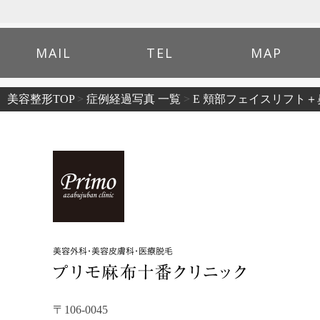
が多いです。
軟骨の切除などで改善を図る場合が
傷跡
あります。鼻づまりが改善されない
オープンアプローチで行う手術のた
場合、改善させるための手術が必要
MAIL
TEL
MAP
め、鼻柱に傷が残ります。軟骨採取
となることがあります。
感染
部位（耳介軟骨の場合は耳介後面、
美容整形TOP
>
症例経過写真 一覧
>
E 頬部フェイスリフト＋
肋軟骨の場合バストの下）に傷が残
どのような手術でも感染のリスクが
ります。数か月は傷の赤みがあり、
あります。感染した場合、抗生物質
その後時間の経過とともに薄茶色か
点滴、洗浄処置、場合によっては異
ら白い瘢痕に変化します。3〜6ヵ月
物の除去などの処置が必要です。再
かけて、傷が目立ちにくくなってい
手術は通常6ヵ月あけて状態が改善
きます。肋軟骨採取部には、6ヵ月
した後行います。その場合は肋軟骨
程度専用テープを貼付いたします。
を用いて手術を行う場合がありま
鼻先の感覚が鈍くなる
す。
鼻尖部の拳上ができない
術後、鼻先の感覚が鈍くなることが
ありますが、多くは一時的です。経
鼻先は軟骨移植を行うため、もとも
過とともに改善していきます。
との鼻より硬くなります。状態が落
鼻出血
ち着くことで横方向の柔らかさは出
手術後、鼻出血がみられることがあ
ていきます。
〒106-0045