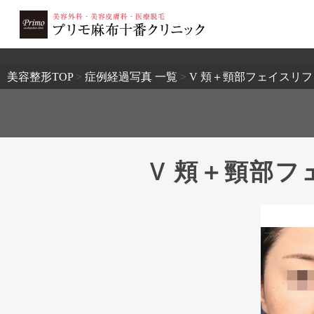
2503
美容整形TOP
>
症例経過写真 一覧
>
V 頬＋頸部フェイスリ
V 頬＋頸部