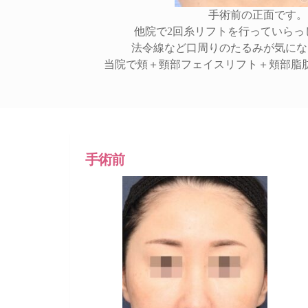
手術前の正面です。
他院で2回糸リフトを行っていらっ
法令線など口周りのたるみが気にな
当院で頬＋頸部フェイスリフト＋頬部脂
手術前