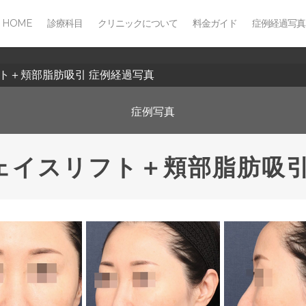
HOME
診療科目
クリニックについて
料金ガイド
症例経過写真
フト＋頬部脂肪吸引 症例経過写真
症例写真
フェイスリフト＋頬部脂肪吸引