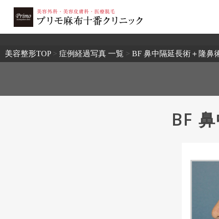
2503
美容整形TOP
>
症例経過写真 一覧
>
BF 鼻中隔延長術＋隆鼻
BF 