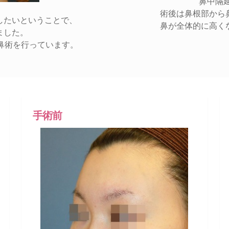
鼻中隔
術後は鼻根部から
したいということで、
鼻が全体的に高く
ました。
鼻術を行っています。
手術前