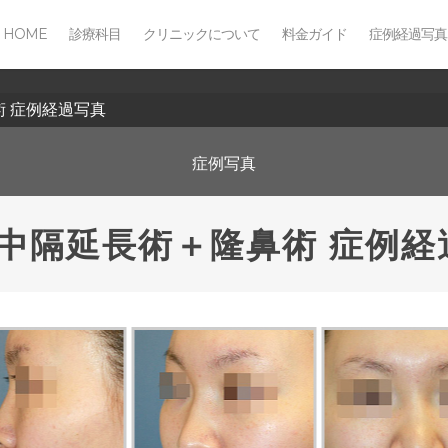
HOME
診療科目
クリニックについて
料金ガイド
症例経過写真
術 症例経過写真
症例写真
鼻中隔延長術＋隆鼻術 症例