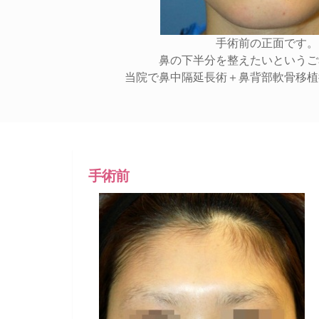
手術前の正面です。
鼻の下半分を整えたいというご
当院で鼻中隔延長術＋鼻背部軟骨移植
手術前