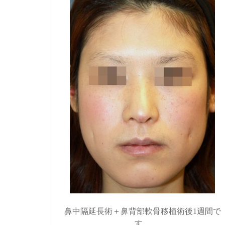
鼻中隔延長術＋鼻背部軟骨移植術後1週間で
す。