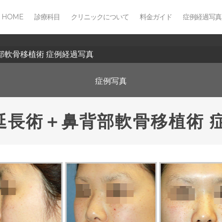
HOME
診療科目
クリニックについて
料金ガイド
症例経過写真
部軟骨移植術 症例経過写真
症例写真
隔延長術＋鼻背部軟骨移植術 