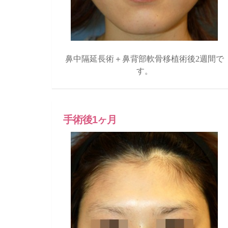
鼻中隔延長術＋鼻背部軟骨移植術後2週間で
す。
手術後1ヶ月