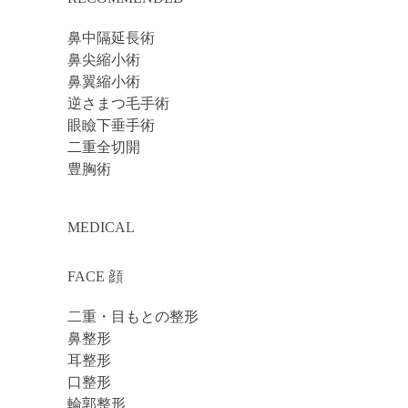
鼻中隔延長術
鼻尖縮小術
鼻翼縮小術
逆さまつ毛手術
眼瞼下垂手術
二重全切開
豊胸術
MEDICAL
FACE 顔
二重・目もとの整形
鼻整形
耳整形
口整形
輪郭整形