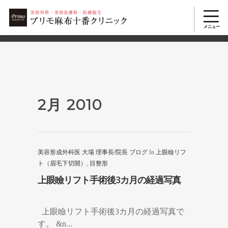
2503
美容整形TOP
>
2010年
>
2月
2月 2010
美容形成外科医 大場 理事長/院長 ブログ
In
上眼瞼リフ
ト（眉毛下切開）
,
目整形
上眼瞼リフト手術後3カ月の経過写真
上眼瞼リフト手術後3カ月の経過写真で
す。 &n...