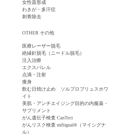
女性器形成
わきが・多汗症
刺青除去
OTHER その他
医療レーザー脱毛
絶縁針脱毛（ニードル脱毛）
注入治療
エクスパレル
点滴・注射
痩身
飲む日焼け止め ソルプロプリュスホワ
イト
美肌・アンチエイジング目的の内服薬・
サプリメント
がん遺伝子検査 CanTect
がんリスク検査 miSignal®（マイシグナ
ル）