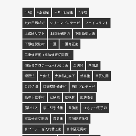
3D法
6点固定
ROOF切除術
Z形成
たれ目形成術
シリコンプロテーゼ
フェイスリフト
上眼瞼リフト
上眼瞼脱脂術
下眼瞼拡大術
下眼瞼脱脂術
二重
二重修正術
二重修正術（重瞼修正切開術）
他院鼻プロテーゼ入れ替え術
全切開
内側法
埋没法
外側法
大胸筋筋膜下
整鼻術
目尻切開
目頭切開
目頭切開修正術
眉間プロテーゼ
眼瞼下垂手術
経腋窩
肋軟骨
脂肪吸引
脂肪注入
蒙古襞形成術
豊胸術
逆さまつ毛手術
重瞼修正切開術
隆鼻術
頬顎脂肪吸引
鼻プロテーゼ入れ替え術
鼻中隔延長術