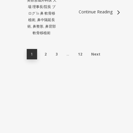
美容形成外科医 大
場 理事長/院長 ブ
Continue Reading
ログ
In
鼻 軟骨移
植術
,
鼻中隔延長
術
,
鼻整形
,
鼻背部
軟骨移植術
1
2
3
…
12
Next