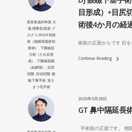
目形成）+目尻
術後4か月の経
美容形成外科医 大
場 理事長/院長 ブ
ログ
In
ROOF切除
術（隔膜前脂肪切
術前の正面からです 目を
除術）
,
下眼瞼拡
大術（たれ目形
Continue Reading
成）
,
下眼瞼脱脂
（結膜側）
,
目尻
切開
,
目頭切開
,
眼
瞼下垂手術
,
逆さ
まつ毛手術
2020年3月28日
GT 鼻中隔延長
手術前の正面です。 他院