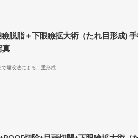
眼瞼脱脂＋下眼瞼拡大術（たれ目形成) 手
写真
で埋没法による二重形成...
術+ROOF切除+目頭切開+下眼瞼拡大術（