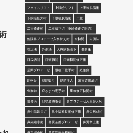
フェイスリフト
上眼瞼リフト
上眼瞼脱脂術
下眼瞼拡大術
下眼瞼脱脂術
二重
二重修正術
二重修正術（重瞼修正切開術）
術
他院鼻プロテーゼ入れ替え術
全切開
内側法
埋没法
外側法
大胸筋筋膜下
整鼻術
目尻切開
目頭切開
目頭切開修正術
眉間プロテーゼ
眼瞼下垂手術
経腋窩
肋軟骨
脂肪吸引
脂肪注入
蒙古襞形成術
豊胸術
逆さまつ毛手術
重瞼修正切開術
隆鼻術
頬顎脂肪吸引
鼻プロテーゼ入れ替え術
鼻中隔延長術
鼻中隔延長術修正術
鼻尖形成術
鼻尖縮小術
鼻翼基部プロテーゼ
鼻翼挙上術
たれ
鼻翼縮小術
鼻背部軟骨移植術