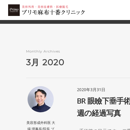
2503
美容整形TOP
>
2020年
>
3月
Monthly Archives
3月 2020
2020年3月31日
BR 眼瞼下垂手
週の経過写真
美容形成外科医 大
場 理事長/院長 ブ