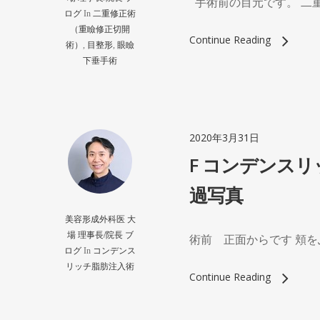
手術前の目元です。 二重
ログ
In
二重修正術
（重瞼修正切開
Continue Reading
術）
,
目整形
,
眼瞼
下垂手術
2020年3月31日
F コンデンス
過写真
美容形成外科医 大
場 理事長/院長 ブ
術前 正面からです 頬を
ログ
In
コンデンス
リッチ脂肪注入術
Continue Reading