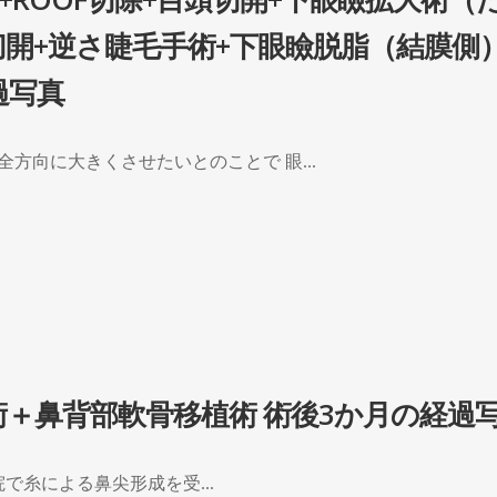
切開+逆さ睫毛手術+下眼瞼脱脂（結膜側）
過写真
全方向に大きくさせたいとのことで 眼...
術＋鼻背部軟骨移植術 術後3か月の経過
で糸による鼻尖形成を受...