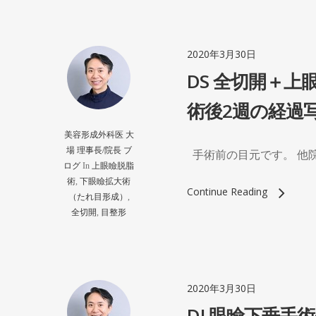
2020年3月30日
DS 全切開＋上
術後2週の経過
美容形成外科医 大
場 理事長/院長 ブ
手術前の目元です。 他院
ログ
In
上眼瞼脱脂
術
,
下眼瞼拡大術
Continue Reading
（たれ目形成）
,
全切開
,
目整形
2020年3月30日
DJ 眼瞼下垂手