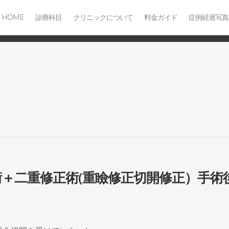
HOME
診療科目
クリニックについて
料金ガイド
症例経過写真
術＋二重修正術(重瞼修正切開修正）手術