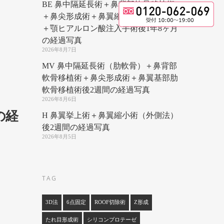
BE 鼻中隔延長術＋鼻背部軟骨移植術
＋鼻尖形成術＋鼻翼縮小術（内側法）
＋顎ヒアルロン酸注入手術後1年8ヶ月
の経過写真
2026年8月7日
MV 鼻中隔延長術（肋軟骨）＋鼻背部
軟骨移植術＋鼻尖形成術＋鼻翼基部肋
軟骨移植術後2週間の経過写真
2026年8月6日
の経
H 鼻翼挙上術＋鼻翼縮小術（外側法）
後2週間の経過写真
2026年8月5日
TAG
3D法
6点固定
ROOF切除術
Z形成
たれ目形成術
シリコンプロテーゼ