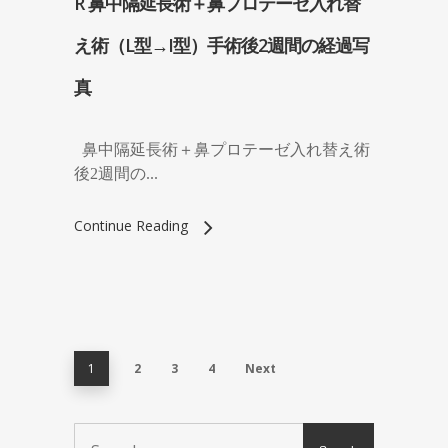
R 鼻中隔延長術＋鼻プロテーゼ入れ替
え術（L型→I型）手術後2週間の経過写
真
鼻中隔延長術＋鼻プロテーゼ入れ替え術
後2週間の...
Continue Reading
1
2
3
4
Next