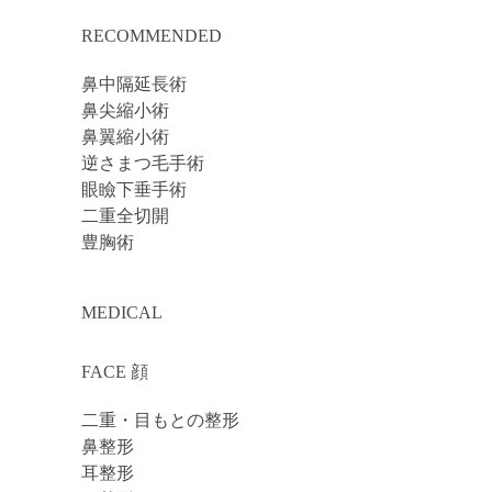
RECOMMENDED
鼻中隔延長術
鼻尖縮小術
鼻翼縮小術
逆さまつ毛手術
眼瞼下垂手術
二重全切開
豊胸術
MEDICAL
FACE 顔
二重・目もとの整形
鼻整形
耳整形