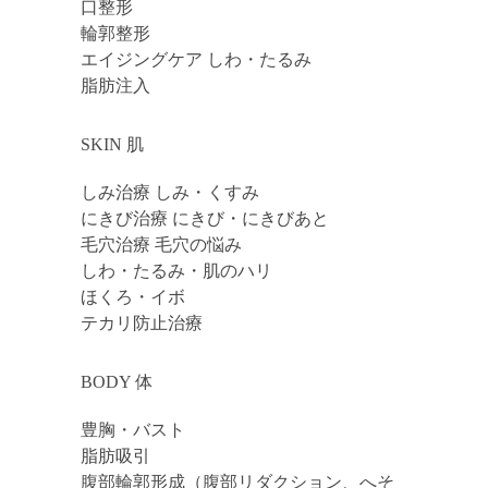
口整形
輪郭整形
エイジングケア しわ・たるみ
脂肪注入
SKIN 肌
しみ治療 しみ・くすみ
にきび治療 にきび・にきびあと
毛穴治療 毛穴の悩み
しわ・たるみ・肌のハリ
ほくろ・イボ
テカリ防止治療
BODY 体
豊胸・バスト
脂肪吸引
腹部輪郭形成（腹部リダクション、へそ