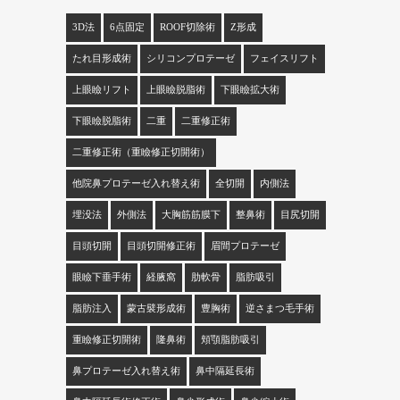
3D法
6点固定
ROOF切除術
Z形成
たれ目形成術
シリコンプロテーゼ
フェイスリフト
上眼瞼リフト
上眼瞼脱脂術
下眼瞼拡大術
下眼瞼脱脂術
二重
二重修正術
二重修正術（重瞼修正切開術）
他院鼻プロテーゼ入れ替え術
全切開
内側法
埋没法
外側法
大胸筋筋膜下
整鼻術
目尻切開
目頭切開
目頭切開修正術
眉間プロテーゼ
眼瞼下垂手術
経腋窩
肋軟骨
脂肪吸引
脂肪注入
蒙古襞形成術
豊胸術
逆さまつ毛手術
重瞼修正切開術
隆鼻術
頬顎脂肪吸引
鼻プロテーゼ入れ替え術
鼻中隔延長術