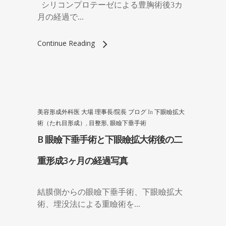
シリコンプロテーゼによる豊胸術後3カ
月の経過で...
Continue Reading
美容形成外科医 大場 理事長/院長 ブログ
In
下眼瞼拡大
術（たれ目形成）
,
目整形
,
眼瞼下垂手術
B 眼瞼下垂手術と下眼瞼拡大術後の二
重形成3ヶ月の経過写真
結膜側からの眼瞼下垂手術、下眼瞼拡大
術、埋没法による重瞼術を...