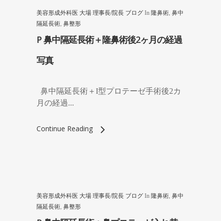
美容形成外科医 大場 理事長/院長 ブログ
In
隆鼻術
,
鼻中
隔延長術
,
鼻整形
P 鼻中隔延長術＋隆鼻術後2ヶ月の経過
写真
鼻中隔延長術＋I型プロテーゼ手術後2カ
月の経過...
Continue Reading
美容形成外科医 大場 理事長/院長 ブログ
In
隆鼻術
,
鼻中
隔延長術
,
鼻整形