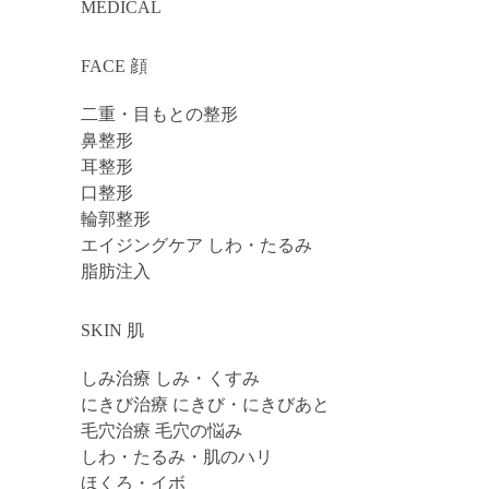
MEDICAL
FACE 顔
二重・目もとの整形
鼻整形
耳整形
口整形
輪郭整形
エイジングケア しわ・たるみ
脂肪注入
SKIN 肌
しみ治療 しみ・くすみ
にきび治療 にきび・にきびあと
毛穴治療 毛穴の悩み
しわ・たるみ・肌のハリ
ほくろ・イボ