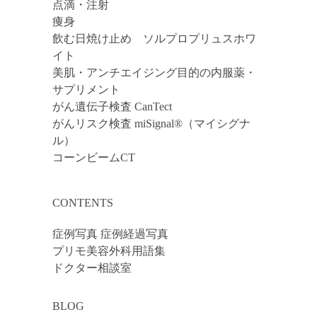
点滴・注射
痩身
飲む日焼け止め ソルプロプリュスホワ
イト
美肌・アンチエイジング目的の内服薬・
サプリメント
がん遺伝子検査 CanTect
がんリスク検査 miSignal®（マイシグナ
ル）
コーンビームCT
CONTENTS
症例写真 症例経過写真
プリモ美容外科用語集
ドクター相談室
BLOG