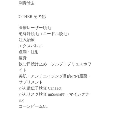
刺青除去
OTHER その他
医療レーザー脱毛
絶縁針脱毛（ニードル脱毛）
注入治療
エクスパレル
点滴・注射
痩身
飲む日焼け止め ソルプロプリュスホワ
イト
美肌・アンチエイジング目的の内服薬・
サプリメント
がん遺伝子検査 CanTect
がんリスク検査 miSignal®（マイシグナ
ル）
コーンビームCT