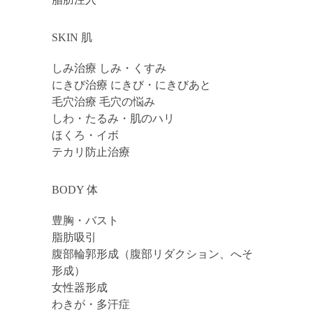
SKIN 肌
しみ治療 しみ・くすみ
にきび治療 にきび・にきびあと
毛穴治療 毛穴の悩み
しわ・たるみ・肌のハリ
ほくろ・イボ
テカリ防止治療
BODY 体
豊胸・バスト
脂肪吸引
腹部輪郭形成（腹部リダクション、へそ
形成）
女性器形成
わきが・多汗症