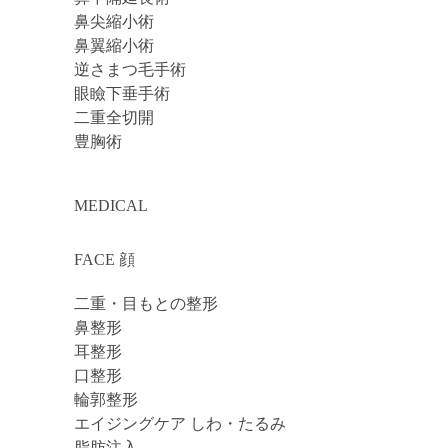
鼻尖縮小術
鼻翼縮小術
逆さまつ毛手術
眼瞼下垂手術
二重全切開
豊胸術
MEDICAL
FACE 顔
二重・目もとの整形
鼻整形
耳整形
口整形
輪郭整形
エイジングケア しわ・たるみ
脂肪注入