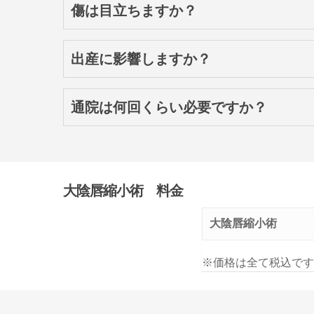
傷は目立ちますか？
大陰唇は傷の最も目立ちにくい場所といえます
出産に影響しますか？
大陰唇の機能は温存します。出産に影響はあり
通院は何回くらい必要ですか？
手術後1週間前後で抜糸をいたします。抜糸後は
は吸収されてなくなります。
大陰唇縮小術 料金
大陰唇縮小術
※価格は全て税込です