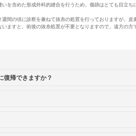
縫いを含めた形成外科的縫合を行うため、傷跡はとても目立ち
２週間の頃に診察を兼ねて抜糸の処置を行っておりますが、皮
ないますと、術後の抜糸処置が不要となりますので、遠方の方
に復帰できますか？
日から普通におくれます。仕事は翌日から通常通り可能です。
おります。
痛みを感じることはありません。ご希望に応じ局所麻酔で行う