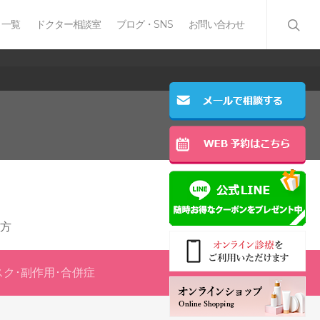
 一覧
ドクター相談室
ブログ・SNS
お問い合わせ
方
スク･副作用･合併症