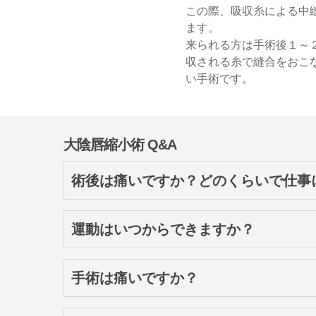
この際、吸収糸による中
ます。
来られる方は手術後１～
収される糸で縫合をおこ
い手術です。
大陰唇縮小術 Q&A
術後は痛いですか？どのくらいで仕事
触れると軽い痛みはありますが、日常生活は翌
運動はいつからできますか？
運動は抜糸までの１週間ほど控えていただいて
手術は痛いですか？
基本的に静脈麻酔で行っておりますので、術中