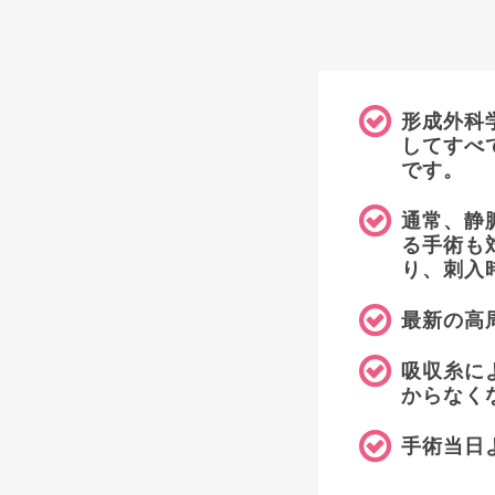
形成外科
してすべ
です。
通常、静
る手術も
り、刺入
最新の高
吸収糸に
からなく
手術当日