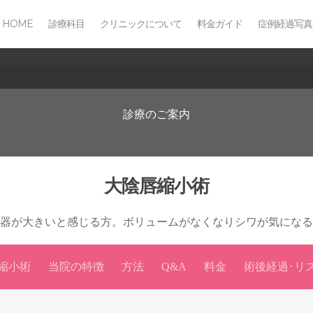
HOME
診療科目
クリニックについて
料金ガイド
症例経過写真
診療のご案内
大陰唇縮小術
器が大きいと感じる方。ボリュームがなくなりシワが気になる
縮小術
当院の特徴
方法
Q&A
料金
術後経過･リ