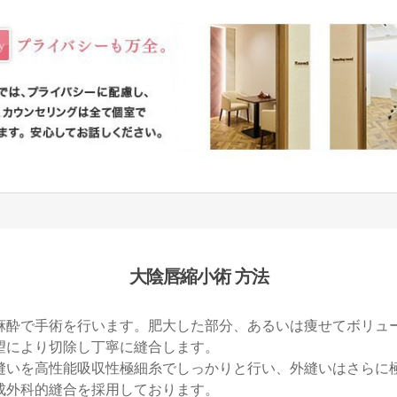
大陰唇縮小術 方法
麻酔で手術を行います。肥大した部分、あるいは痩せてボリュ
望により切除し丁寧に縫合します。
縫いを高性能吸収性極細糸でしっかりと行い、外縫いはさらに
成外科的縫合を採用しております。