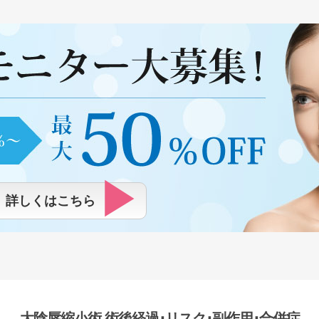
詳しくはこちら
大陰唇縮小術 術後経過･リスク･副作用･合併症