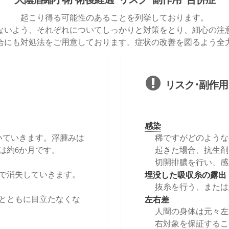
起こり得る可能性のあることを列挙しております。
ないよう、それぞれについてしっかりと対策をとり、細心の注
合にも対処法をご用意しております。症状の改善を図るよう全
リスク･副作用
感染
いていきます。浮腫みは
稀ですがどのような
は約6か月です。
起きた場合、抗生剤
切開排膿を行い、感
埋没した吸収糸の露出
間で消失していきます。
抜糸を行う、または
左右差
過とともに目立たなくな
人間の身体は元々左
右対象を保証するこ