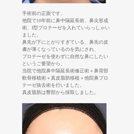
手術前の正面です。
他院で10年前に鼻中隔延長術、鼻尖形成
術、I型プロテーゼを入れていらっしゃい
ました。
鼻先が下にとがりすぎている、鼻先の皮
膚が薄くなっているのを気にされ、
プロテーゼを使わずに自然な鼻にしたい
というご要望から、
当院で他院鼻中隔延長術修正術＋鼻背部
軟骨移植術＋真皮脂肪移植＋他院鼻プロ
テーゼ抜去術を行いました。
真皮脂肪は臀部から採取しました。