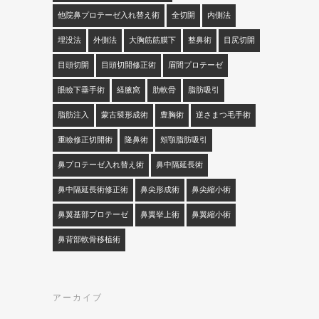
他院鼻プロテーゼ入れ替え術
全切開
内側法
埋没法
外側法
大胸筋筋膜下
整鼻術
目尻切開
目頭切開
目頭切開修正術
眉間プロテーゼ
眼瞼下垂手術
経腋窩
肋軟骨
脂肪吸引
脂肪注入
蒙古襞形成術
豊胸術
逆さまつ毛手術
重瞼修正切開術
隆鼻術
頬顎脂肪吸引
鼻プロテーゼ入れ替え術
鼻中隔延長術
鼻中隔延長術修正術
鼻尖形成術
鼻尖縮小術
鼻翼基部プロテーゼ
鼻翼挙上術
鼻翼縮小術
鼻背部軟骨移植術
アーカイブ