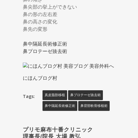
鼻尖部の挙上ができない
鼻の形の左右差
鼻の高さの変化
鼻先の変形
鼻中隔延長術修正術
鼻プロテーゼ抜去術
にほんブログ村
Tags:
真皮脂肪移植
鼻プロテーゼ抜去術
鼻中隔延長術修正術
鼻背部軟骨移植術
プリモ麻布十番クリニック
理事長/院長 大場 教弘