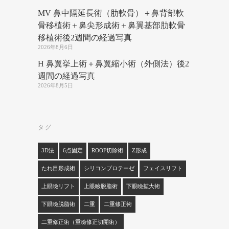
MV 鼻中隔延長術（肋軟骨）＋鼻背部軟
骨移植術＋鼻尖形成術＋鼻翼基部肋軟骨
移植術後2週間の経過写真
2026年8月6日
H 鼻翼挙上術＋鼻翼縮小術（外側法）後2
週間の経過写真
2026年8月5日
タグ
3D法
6点固定
ROOF切除術
Z形成
たれ目形成術
シリコンプロテーゼ
フェイスリフト
上眼瞼リフト
上眼瞼脱脂術
下眼瞼拡大術
下眼瞼脱脂術
二重
二重修正術
二重修正術（重瞼修正切開術）