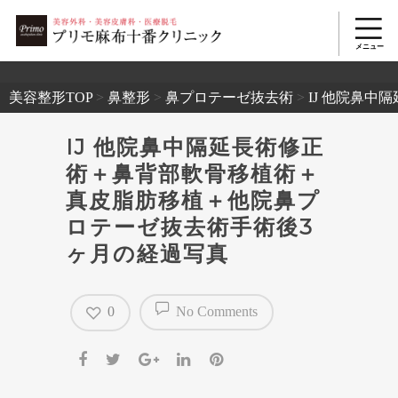
2503
美容整形TOP
>
鼻整形
>
鼻プロテーゼ抜去術
>
IJ 他院鼻
IJ 他院鼻中隔延長術修正
術＋鼻背部軟骨移植術＋
真皮脂肪移植＋他院鼻プ
ロテーゼ抜去術手術後3
ヶ月の経過写真
0
No Comments