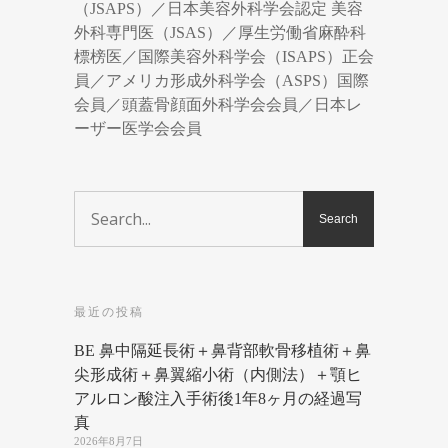
（JSAPS）／日本美容外科学会認定 美容
外科専門医（JSAS）／厚生労働省麻酔科
標榜医／国際美容外科学会（ISAPS）正会
員／アメリカ形成外科学会（ASPS）国際
会員／頭蓋骨顔面外科学会会員／日本レ
ーザー医学会会員
最近の投稿
BE 鼻中隔延長術＋鼻背部軟骨移植術＋鼻
尖形成術＋鼻翼縮小術（内側法）＋顎ヒ
アルロン酸注入手術後1年8ヶ月の経過写
真
2026年8月7日