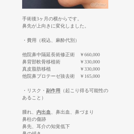
手術後3ヶ月の横からです。
鼻先が上向きに変化しました。
・費用（税込、麻酔代別）
他院鼻中隔延長術修正術 ￥660,000
鼻背部軟骨移植術 ￥330,000
真皮脂肪移植 ￥330,000
他院鼻プロテーゼ抜去術 ￥165,000
・リスク・
副作用
（起こり得る可能性の
あること）
腫れ、
内出血
、鼻出血、鼻づまり
鼻柱の傷跡
鼻先、耳介の知覚低下
鼻の傾き