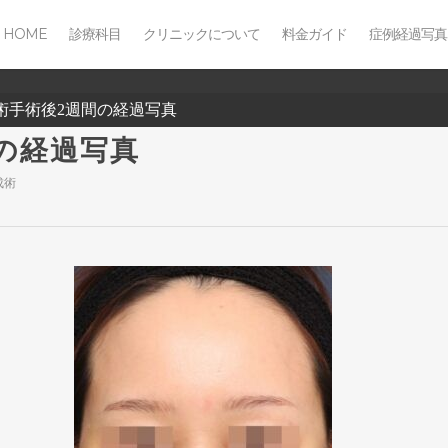
HOME
診療科目
クリニックについて
料金ガイド
症例経過写真
成術手術後2週間の経過写真
間の経過写真
成術