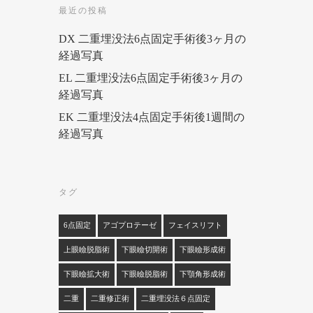
最近の投稿
DX 二重埋没法6点固定手術後3ヶ月の
経過写真
EL 二重埋没法6点固定手術後3ヶ月の
経過写真
EK 二重埋没法4点固定手術後1週間の
経過写真
タグ
6点固定
アゴプロテーゼ
フェイスリフト
上眼瞼脱脂術
下眼瞼切開術
下眼瞼形成術
下眼瞼拡大術
下眼瞼脱脂術
下顎角形成術
二重
二重修正術
二重埋没法６点固定