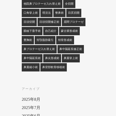
他院鼻プロテーゼ入れ替え術
全切開
口角挙上術
埋没法
整鼻術
目尻切開
目頭切開
目頭切開修正術
眉間プロテーゼ
眼瞼下垂手術
自己紹介
蒙古襞形成術
豊胸術
頬顎脂肪吸引
頬骨形成術
鼻プロテーゼ入れ替え術
鼻中隔延長修正術
鼻中隔延長術
鼻尖形成術
鼻翼挙上術
鼻翼縮小術
鼻背部軟骨移植術
アーカイブ
2025年8月
2025年7月
2025年6月