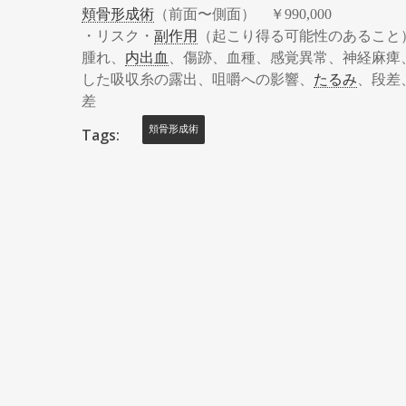
頬骨形成術
（前面〜側面） ￥990,000
・リスク・
副作用
（起こり得る可能性のあること
腫れ、
内出血
、傷跡、血種、感覚異常、神経麻痺
した吸収糸の露出、咀嚼への影響、
たるみ
、段差
差
頬骨形成術
Tags: