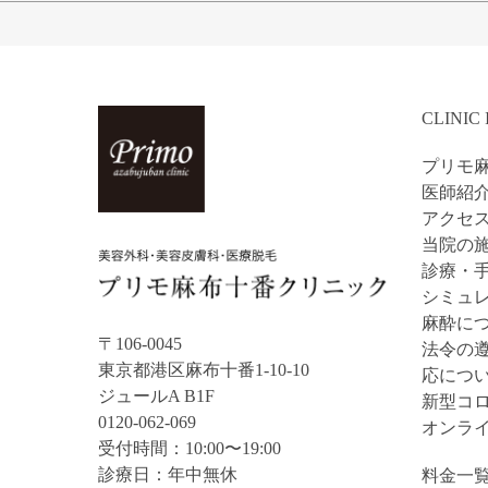
CLINIC
プリモ
医師紹
アクセ
当院の施
診療・
シミュ
麻酔に
〒106-0045
法令の
東京都港区麻布十番1-10-10
応につ
ジュールA B1F
新型コ
0120-062-069
オンラ
受付時間：10:00〜19:00
診療日：年中無休
料金一