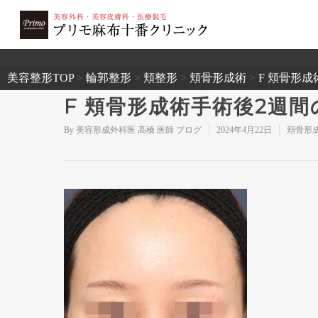
2503
美容整形TOP
>
輪郭整形
>
頬整形
>
頬骨形成術
>
F 頬骨形
F 頬骨形成術手術後2週
By
美容形成外科医 高橋 医師 ブログ
2024年4月22日
頬骨形