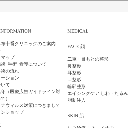
 INFORMATION
MEDICAL
麻布十番クリニックのご案内
FACE 顔
介
スマップ
二重・目もとの整形
術･手術･看護について
鼻整形
手術の流れ
耳整形
レーション
口整形
ついて
輪郭整形
遵守（医療広告ガイドライン対
エイジングケア しわ・たるみ
いて）
脂肪注入
ロナウィルス対策につきまして
インショップ
SKIN 肌
覧