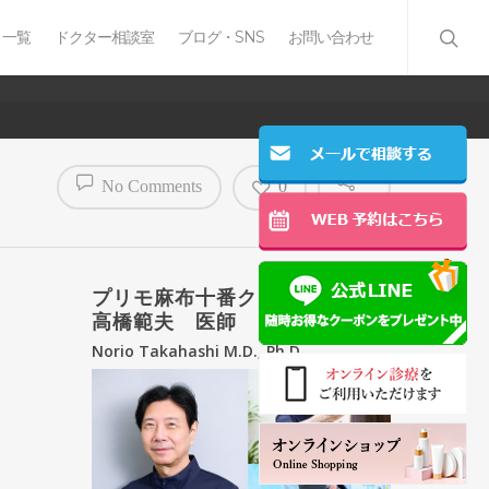
 一覧
ドクター相談室
ブログ・SNS
お問い合わせ
No Comments
0
プリモ麻布十番クリニック
高橋範夫 医師
Norio Takahashi M.D., Ph.D.