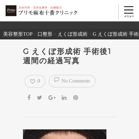
2503
美容整形TOP
>
口整形
>
えくぼ形成術
>
G えくぼ形成術 手
G えくぼ形成術 手術後1
週間の経過写真
0
No Comments