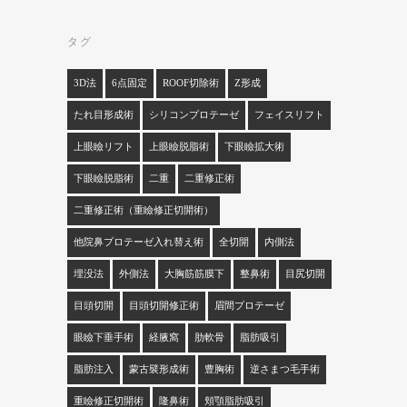
タグ
3D法
6点固定
ROOF切除術
Z形成
たれ目形成術
シリコンプロテーゼ
フェイスリフト
上眼瞼リフト
上眼瞼脱脂術
下眼瞼拡大術
下眼瞼脱脂術
二重
二重修正術
二重修正術（重瞼修正切開術）
他院鼻プロテーゼ入れ替え術
全切開
内側法
埋没法
外側法
大胸筋筋膜下
整鼻術
目尻切開
目頭切開
目頭切開修正術
眉間プロテーゼ
眼瞼下垂手術
経腋窩
肋軟骨
脂肪吸引
脂肪注入
蒙古襞形成術
豊胸術
逆さまつ毛手術
重瞼修正切開術
隆鼻術
頬顎脂肪吸引