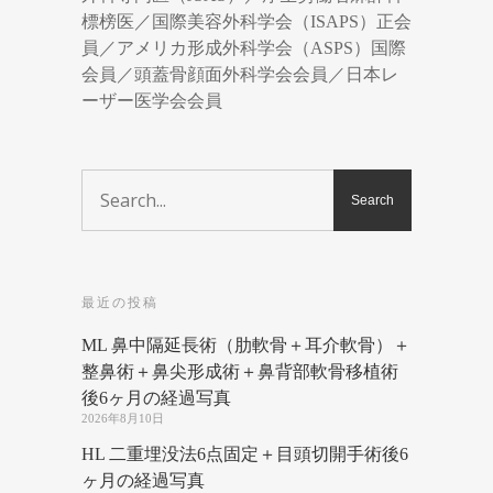
標榜医／国際美容外科学会（ISAPS）正会
員／アメリカ形成外科学会（ASPS）国際
会員／頭蓋骨顔面外科学会会員／日本レ
ーザー医学会会員
最近の投稿
ML 鼻中隔延長術（肋軟骨＋耳介軟骨）＋
整鼻術＋鼻尖形成術＋鼻背部軟骨移植術
後6ヶ月の経過写真
2026年8月10日
HL 二重埋没法6点固定＋目頭切開手術後6
ヶ月の経過写真