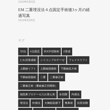
2026年8月9日
EM 二重埋没法４点固定手術後3ヶ月の経
過写真
2026年8月8日
タグ
3D法
6点固定
ROOF切除術
Z形成
たれ目形成術
シリコンプロテーゼ
フェイスリフト
上眼瞼リフト
上眼瞼脱脂術
下眼瞼拡大術
下眼瞼脱脂術
二重
二重修正術
二重修正術（重瞼修正切開術）
他院鼻プロテーゼ入れ替え術
全切開
内側法
埋没法
外側法
大胸筋筋膜下
整鼻術
目尻切開