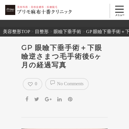
2503
美容整形TOP
>
目整形
>
眼瞼下垂手術
>
GP 眼瞼下垂手術＋
GP 眼瞼下垂手術＋下眼
瞼逆さまつ毛手術後6ヶ
月の経過写真
0
No Comments