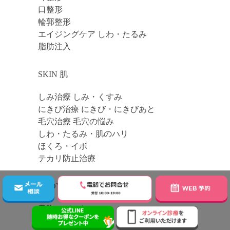
口整形
輪郭整形
エイジングケア しわ・たるみ
脂肪注入
SKIN 肌
しみ治療 しみ・くすみ
にきび治療 にきび・にきびあと
毛穴治療 毛穴の悩み
しわ・たるみ・肌のハリ
ほくろ・イボ
テカリ防止治療
BODY 体
豊胸・バスト
脂肪吸引