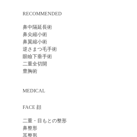
RECOMMENDED
鼻中隔延長術
鼻尖縮小術
鼻翼縮小術
逆さまつ毛手術
眼瞼下垂手術
二重全切開
豊胸術
MEDICAL
FACE 顔
二重・目もとの整形
鼻整形
耳整形