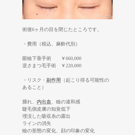
術後6ヶ月の目を閉じたところです。
・費用（税込、麻酔代別）
眼瞼下垂手術 ￥660,000
逆さまつ毛手術 ￥220,000
・リスク・
副作用
（起こり得る可能性の
あること）
腫れ、
内出血
、瞼の違和感
睫毛側皮膚の知覚低下
埋没した吸収糸の露出
ラインの消失
瞼の形態の変化、顔の印象の変化