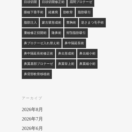
目頭切開
目頭切開修正術
眉間プロテーゼ
眼瞼下垂手術
経腋窩
肋軟骨
脂肪吸引
脂肪注入
蒙古襞形成術
豊胸術
逆さまつ毛手術
重瞼修正切開術
隆鼻術
頬顎脂肪吸引
鼻プロテーゼ入れ替え術
鼻中隔延長術
鼻中隔延長術修正術
鼻尖形成術
鼻尖縮小術
鼻翼基部プロテーゼ
鼻翼挙上術
鼻翼縮小術
鼻背部軟骨移植術
アーカイブ
2026年8月
2026年7月
2026年6月