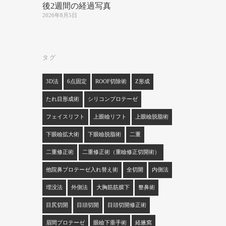
後2週間の経過写真
2026年8月5日
タグ
3D法
6点固定
ROOF切除術
Z形成
たれ目形成術
シリコンプロテーゼ
フェイスリフト
上眼瞼リフト
上眼瞼脱脂術
下眼瞼拡大術
下眼瞼脱脂術
二重
二重修正術
二重修正術（重瞼修正切開術）
他院鼻プロテーゼ入れ替え術
全切開
内側法
埋没法
外側法
大胸筋筋膜下
整鼻術
目尻切開
目頭切開
目頭切開修正術
眉間プロテーゼ
眼瞼下垂手術
経腋窩