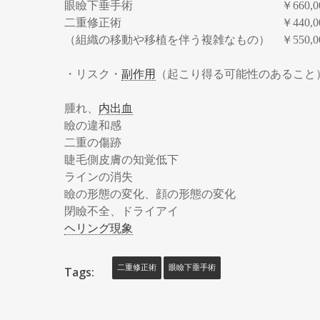
眼瞼下垂手術 ￥660,00
二重修正術 ￥440,00
（組織の移動や移植を伴う複雑なもの） ￥550,0
・リスク・
副作用
（起こり得る可能性のあること
腫れ、
内出血
瞼の違和感
二重の傷跡
睫毛側皮膚の知覚低下
ラインの消失
瞼の形態の変化、顔の形態の変化
閉瞼不全、ドライアイ
ヘリング現象
二重修正術
眼瞼下垂手術
Tags: