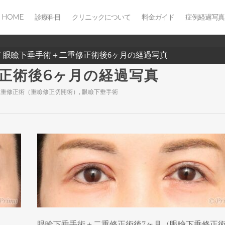
HOME
診療科目
クリニックについて
料金ガイド
症例経過写真
U 眼瞼下垂手術＋二重修正術後6ヶ月の経過写真
修正術後6ヶ月の経過写真
二重修正術（重瞼修正切開術）
,
眼瞼下垂手術
眼瞼下垂手術＋二重修正術後7ヶ月（眼瞼下垂修正術