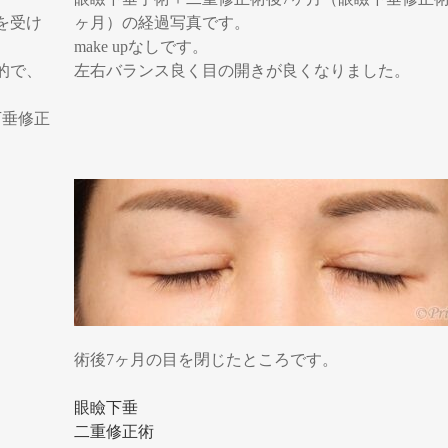
を受け
ヶ月）の経過写真です。
make upなしです。
的で、
左右バランス良く目の開きが良くなりました。
下垂修正
術後7ヶ月の目を閉じたところです。
眼瞼下垂
二重修正術