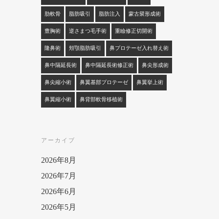
肋軟骨
脂肪吸引
脂肪注入
蒙古襞形成術
豊胸術
逆さまつ毛手術
重瞼修正切開術
隆鼻術
頬顎脂肪吸引
鼻プロテーゼ入れ替え術
鼻中隔延長術
鼻中隔延長術修正術
鼻尖形成術
鼻尖縮小術
鼻翼基部プロテーゼ
鼻翼挙上術
鼻翼縮小術
鼻背部軟骨移植術
アーカイブ
2026年8月
2026年7月
2026年6月
2026年5月