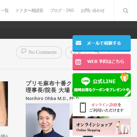
 一覧
ドクター相談室
ブログ・SNS
お問い合わせ
No Comments
0
プリモ麻布十番クリニック
理事長/院長 大場 教弘
Norihiro Ohba M.D., Ph.D.
後6