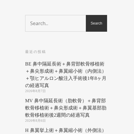
最近の投稿
BE 鼻中隔延長術＋鼻背部軟骨移植術
＋鼻尖形成術＋鼻翼縮小術（内側法）
＋顎ヒアルロン酸注入手術後1年8ヶ月
の経過写真
2026年8月7日
MV 鼻中隔延長術（肋軟骨）＋鼻背部
軟骨移植術＋鼻尖形成術＋鼻翼基部肋
軟骨移植術後2週間の経過写真
2026年8月6日
H 鼻翼挙上術＋鼻翼縮小術（外側法）