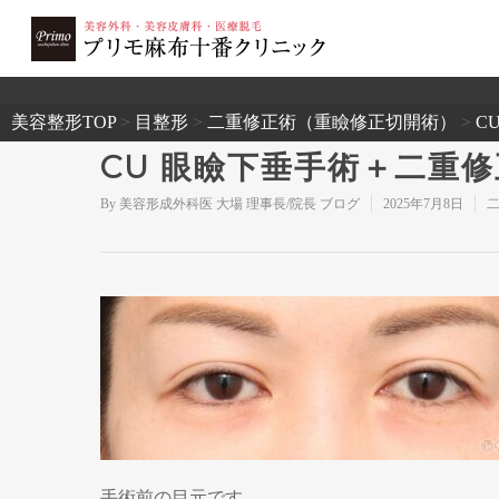
2503
美容整形TOP
>
目整形
>
二重修正術（重瞼修正切開術）
>
C
CU 眼瞼下垂手術＋二重
By
美容形成外科医 大場 理事長/院長 ブログ
2025年7月8日
手術前の目元です。