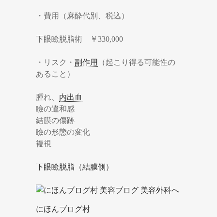
・費用（麻酔代別、税込）
下眼瞼脱脂術 ￥330,000
・リスク・
副作用
（起こり得る可能性の
あること）
腫れ、
内出血
瞼の違和感
結膜の傷跡
瞼の形態の変化
複視
下眼瞼脱脂（結膜側）
にほんブログ村