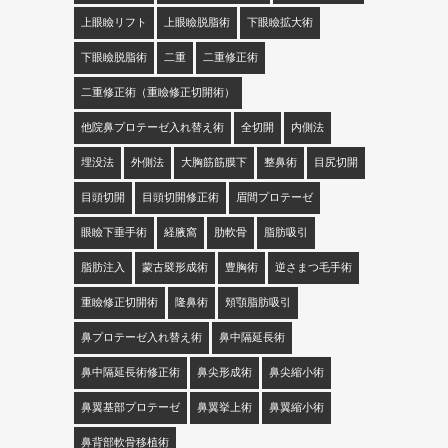
上眼瞼リフト
上眼瞼脱脂術
下眼瞼拡大術
下眼瞼脱脂術
二重
二重修正術
二重修正術（重瞼修正切開術）
他院鼻プロテーゼ入れ替え術
全切開
内側法
埋没法
外側法
大胸筋筋膜下
整鼻術
目尻切開
目頭切開
目頭切開修正術
眉間プロテーゼ
眼瞼下垂手術
経腋窩
肋軟骨
脂肪吸引
脂肪注入
蒙古襞形成術
豊胸術
逆さまつ毛手術
重瞼修正切開術
隆鼻術
頬顎脂肪吸引
鼻プロテーゼ入れ替え術
鼻中隔延長術
鼻中隔延長術修正術
鼻尖形成術
鼻尖縮小術
鼻翼基部プロテーゼ
鼻翼挙上術
鼻翼縮小術
鼻背部軟骨移植術