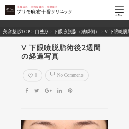
2503
美容整形TOP
>
目整形
>
下眼瞼脱脂（結膜側）
>
V 下眼瞼
V 下眼瞼脱脂術後2週間
の経過写真
0
No Comments