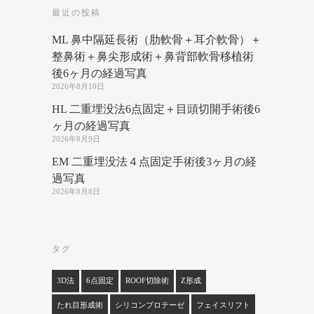
最近の投稿
ML 鼻中隔延長術（肋軟骨＋耳介軟骨）＋
整鼻術＋鼻尖形成術＋鼻背部軟骨移植術
後6ヶ月の経過写真
2026年8月10日
HL 二重埋没法6点固定＋目頭切開手術後6
ヶ月の経過写真
2026年8月9日
EM 二重埋没法４点固定手術後3ヶ月の経
過写真
2026年8月8日
タグ
3D法
6点固定
ROOF切除術
Z形成
たれ目形成術
シリコンプロテーゼ
フェイスリフト