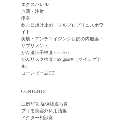
エクスパレル
点滴・注射
痩身
飲む日焼け止め ソルプロプリュスホワ
イト
美肌・アンチエイジング目的の内服薬・
サプリメント
がん遺伝子検査 CanTect
がんリスク検査 miSignal®（マイシグナ
ル）
コーンビームCT
CONTENTS
症例写真 症例経過写真
プリモ美容外科用語集
ドクター相談室