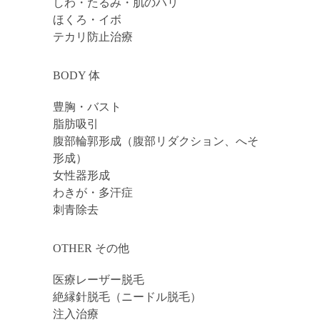
しわ・たるみ・肌のハリ
ほくろ・イボ
テカリ防止治療
BODY 体
豊胸・バスト
脂肪吸引
腹部輪郭形成（腹部リダクション、へそ
形成）
女性器形成
わきが・多汗症
刺青除去
OTHER その他
医療レーザー脱毛
絶縁針脱毛（ニードル脱毛）
注入治療