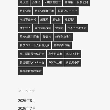
埋没法
外側法
大胸筋筋膜下
整鼻術
目尻切開
目頭切開
目頭切開修正術
眉間プロテーゼ
眼瞼下垂手術
経腋窩
肋軟骨
脂肪吸引
脂肪注入
蒙古襞形成術
豊胸術
逆さまつ毛手術
重瞼修正切開術
隆鼻術
頬顎脂肪吸引
鼻プロテーゼ入れ替え術
鼻中隔延長術
鼻中隔延長術修正術
鼻尖形成術
鼻尖縮小術
鼻翼基部プロテーゼ
鼻翼挙上術
鼻翼縮小術
鼻背部軟骨移植術
アーカイブ
2026年8月
2026年7月