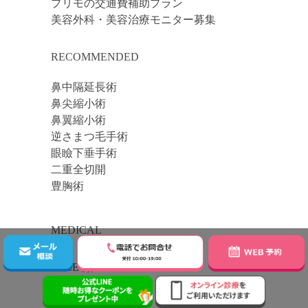
プリモの交通費補助プラン
美容外科・美容治療モニター募集
RECOMMENDED
鼻中隔延長術
鼻尖縮小術
鼻翼縮小術
逆さまつ毛手術
眼瞼下垂手術
二重全切開
豊胸術
MEDICAL
FACE 顔
二重・目もとの整形