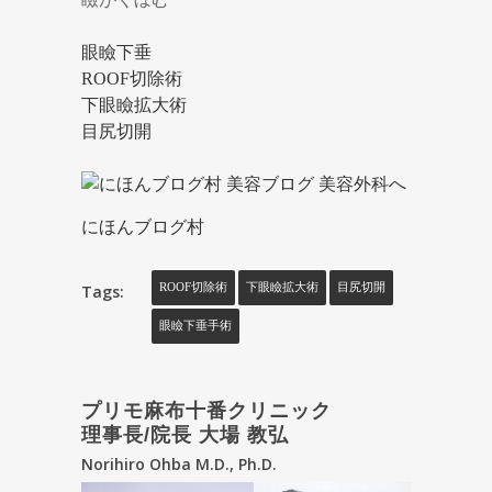
眼瞼下垂
ROOF切除術
下眼瞼拡大術
目尻切開
にほんブログ村
Tags:
ROOF切除術
下眼瞼拡大術
目尻切開
眼瞼下垂手術
プリモ麻布十番クリニック
理事長/院長 大場 教弘
Norihiro Ohba M.D., Ph.D.