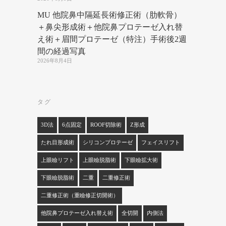
MU 他院鼻中隔延長術修正術（肋軟骨）
＋鼻尖形成術＋他院鼻プロテーゼ入れ替
え術＋眉間プロテーゼ（特注）手術後2週
間の経過写真
2026年8月4日
タグ
3D法
6点固定
ROOF切除術
Z形成
たれ目形成術
シリコンプロテーゼ
フェイスリフト
上眼瞼リフト
上眼瞼脱脂術
下眼瞼拡大術
下眼瞼脱脂術
二重
二重修正術
二重修正術（重瞼修正切開術）
他院鼻プロテーゼ入れ替え術
全切開
内側法