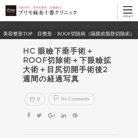
2503
美容整形TOP
>
目整形
>
ROOF切除術（隔膜前脂肪切除術）
HC 眼瞼下垂手術＋
ROOF切除術＋下眼瞼拡
大術＋目尻切開手術後2
週間の経過写真
0
No Comments