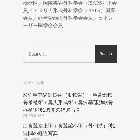
標榜医／国際美容外科学会（ISAPS）正会
員／アメリカ形成外科学会（ASPS）国際
会員／頭蓋骨顔面外科学会会員／日本レ
ーザー医学会会員
最近の投稿
MV 鼻中隔延長術（肋軟骨）＋鼻背部軟
骨移植術＋鼻尖形成術＋鼻翼基部肋軟骨
移植術後2週間の経過写真
2026年8月6日
H 鼻翼挙上術＋鼻翼縮小術（外側法）後2
週間の経過写真
2026年8月5日