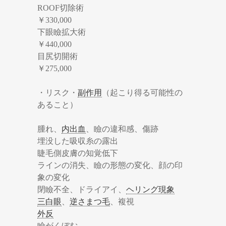
ROOF切除術
￥330,000
下眼瞼拡大術
￥440,000
目尻切開術
￥275,000
・リスク・
副作用
（起こり得る可能性の
あること）
腫れ、
内出血
、瞼の違和感、傷跡
埋没した吸収糸の露出
睫毛側皮膚の知覚低下
ラインの消失、瞼の形態の変化、顔の印
象の変化
閉瞼不全、ドライアイ、
ヘリング現象
三白眼
、
逆さまつ毛
、複視
外反
瞼がくぼむ