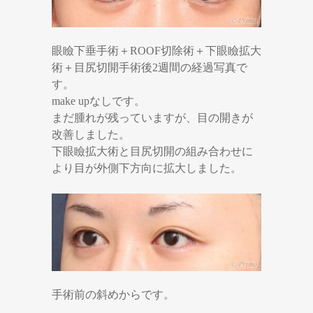
眼瞼下垂手術＋ROOF切除術＋下眼瞼拡大
術＋目尻切開手術後2週間の経過写真で
す。
make upなしです。
まだ腫れが残っていますが、目の開きが
改善しました。
下眼瞼拡大術と目尻切開の組み合わせに
より目が外側下方向に拡大しました。
手術前の斜めからです。