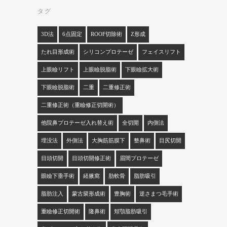
タグ
3D法
6点固定
ROOF切除術
Z形成
たれ目形成術
シリコンプロテーゼ
フェイスリフト
上眼瞼リフト
上眼瞼脱脂術
下眼瞼拡大術
下眼瞼脱脂術
二重
二重修正術
二重修正術（重瞼修正切開術）
他院鼻プロテーゼ入れ替え術
全切開
内側法
埋没法
外側法
大胸筋筋膜下
整鼻術
目尻切開
目頭切開
目頭切開修正術
眉間プロテーゼ
眼瞼下垂手術
経腋窩
肋軟骨
脂肪吸引
脂肪注入
蒙古襞形成術
豊胸術
逆さまつ毛手術
重瞼修正切開術
隆鼻術
頬顎脂肪吸引