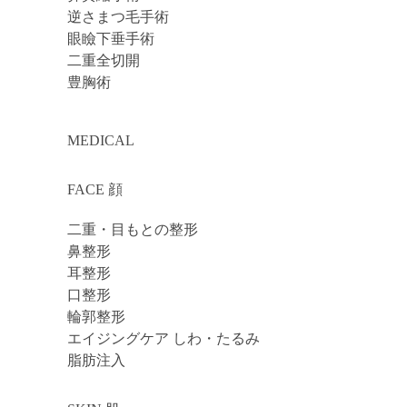
逆さまつ毛手術
眼瞼下垂手術
二重全切開
豊胸術
MEDICAL
FACE 顔
二重・目もとの整形
鼻整形
耳整形
口整形
輪郭整形
エイジングケア しわ・たるみ
脂肪注入