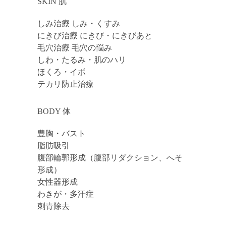
SKIN 肌
しみ治療 しみ・くすみ
にきび治療 にきび・にきびあと
毛穴治療 毛穴の悩み
しわ・たるみ・肌のハリ
ほくろ・イボ
テカリ防止治療
BODY 体
豊胸・バスト
脂肪吸引
腹部輪郭形成（腹部リダクション、へそ
形成）
女性器形成
わきが・多汗症
刺青除去