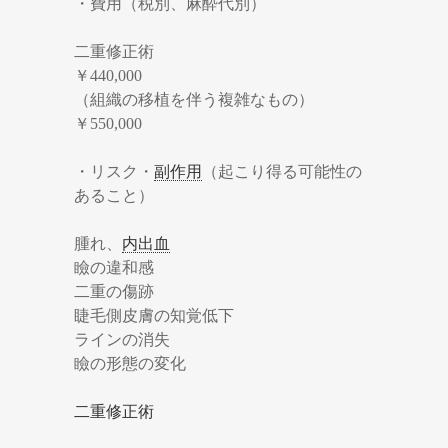
・費用（税別、麻酔代別）
二重修正術
￥440,000
（組織の移植を伴う複雑なもの）
￥550,000
・リスク・
副作用
（起こり得る可能性の
あること）
腫れ、
内出血
瞼の違和感
二重の傷跡
睫毛側皮膚の知覚低下
ラインの消失
瞼の形態の変化
二重修正術