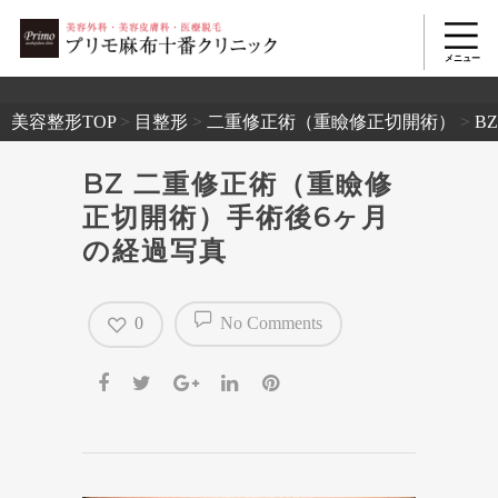
2503
美容整形TOP
>
目整形
>
二重修正術（重瞼修正切開術）
>
B
BZ 二重修正術（重瞼修
正切開術）手術後6ヶ月
の経過写真
0
No Comments