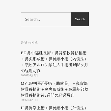
最近の投稿
BE 鼻中隔延長術＋鼻背部軟骨移植術
＋鼻尖形成術＋鼻翼縮小術（内側法）
＋顎ヒアルロン酸注入手術後1年8ヶ月
の経過写真
2026年8月7日
MV 鼻中隔延長術（肋軟骨）＋鼻背部
軟骨移植術＋鼻尖形成術＋鼻翼基部肋
軟骨移植術後2週間の経過写真
2026年8月6日
H 鼻翼挙上術＋鼻翼縮小術（外側法）