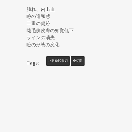
腫れ、
内出血
瞼の違和感
二重の傷跡
睫毛側皮膚の知覚低下
ラインの消失
瞼の形態の変化
上眼瞼脱脂術
全切開
Tags: