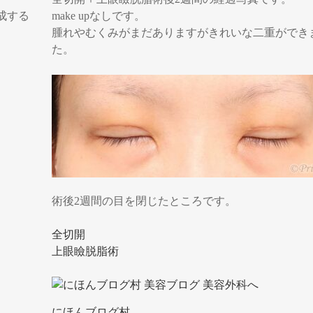
成する
make upなしです。
腫れやむくみがまだありますがきれいな二重ができ
た。
術後2週間の目を閉じたところです。
全切開
上眼瞼脱脂術
）
にほんブログ村