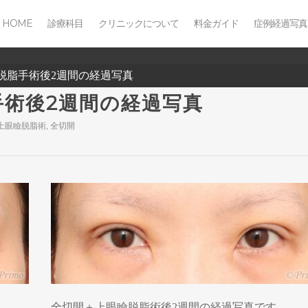
HOME
診療科目
クリニックについて
料金ガイド
症例経過写真
瞼脱脂手術後2週間の経過写真
手術後2週間の経過写真
上眼瞼脱脂術
,
全切開
全切開＋上眼瞼脱脂術後2週間の経過写真です。