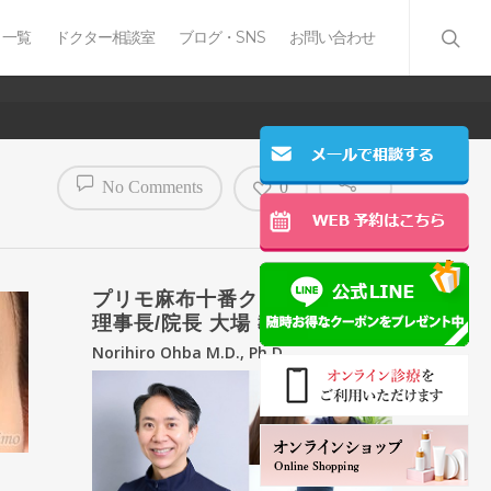
 一覧
ドクター相談室
ブログ・SNS
お問い合わせ
No Comments
0
プリモ麻布十番クリニック
理事長/院長 大場 教弘
Norihiro Ohba M.D., Ph.D.