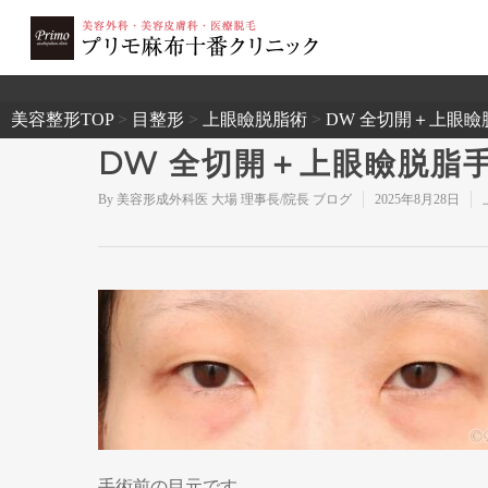
2503
美容整形TOP
>
目整形
>
上眼瞼脱脂術
>
DW 全切開＋上眼
DW 全切開＋上眼瞼脱脂
By
美容形成外科医 大場 理事長/院長 ブログ
2025年8月28日
手術前の目元です。