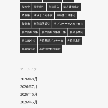
肋軟骨
脂肪吸引
脂肪注入
蒙古襞形成術
豊胸術
逆さまつ毛手術
重瞼修正切開術
隆鼻術
頬顎脂肪吸引
鼻プロテーゼ入れ替え術
鼻中隔延長術
鼻中隔延長術修正術
鼻尖形成術
鼻尖縮小術
鼻翼基部プロテーゼ
鼻翼挙上術
鼻翼縮小術
鼻背部軟骨移植術
アーカイブ
2026年8月
2026年7月
2026年6月
2026年5月