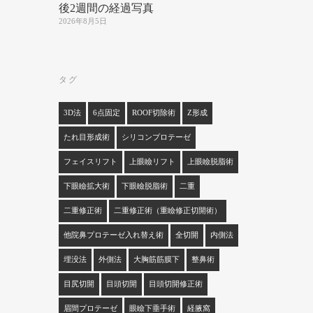
後2週間の経過写真
2026年8月5日
タグ
3D法
6点固定
ROOF切除術
Z形成
たれ目形成術
シリコンプロテーゼ
フェイスリフト
上眼瞼リフト
上眼瞼脱脂術
下眼瞼拡大術
下眼瞼脱脂術
二重
二重修正術
二重修正術（重瞼修正切開術）
他院鼻プロテーゼ入れ替え術
全切開
内側法
埋没法
外側法
大胸筋筋膜下
整鼻術
目尻切開
目頭切開
目頭切開修正術
眉間プロテーゼ
眼瞼下垂手術
経腋窩