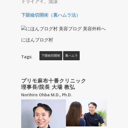
ドライアイ、流涙
下眼瞼切開術（裏ハムラ法）
にほんブログ村
Tags:
下眼瞼切開術
裏ハムラ
プリモ麻布十番クリニック
理事長/院長 大場 教弘
Norihiro Ohba M.D., Ph.D.