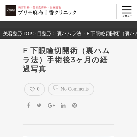
2503
美容整形TOP
>
目整形
>
裏ハムラ法
>
F 下眼瞼切開術（裏ハ
F 下眼瞼切開術（裏ハム
ラ法）手術後3ヶ月の経
過写真
0
No Comments