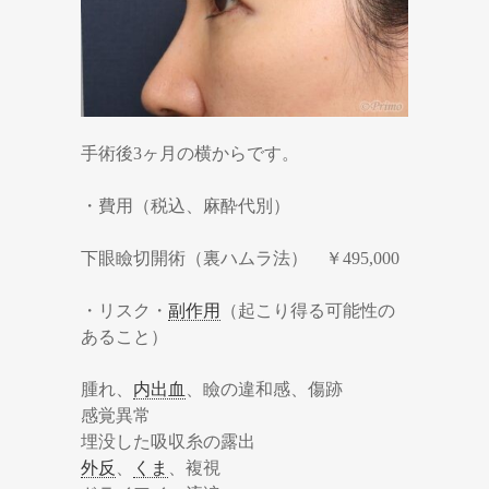
手術後3ヶ月の横からです。
・費用（税込、麻酔代別）
下眼瞼切開術（裏ハムラ法） ￥495,000
・リスク・
副作用
（起こり得る可能性の
あること）
腫れ、
内出血
、瞼の違和感、傷跡
感覚異常
埋没した吸収糸の露出
外反
、
くま
、複視