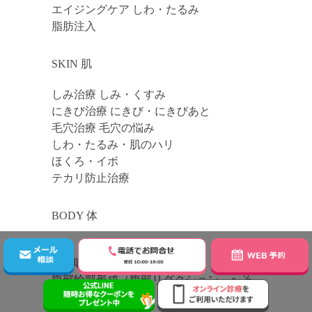
エイジングケア しわ・たるみ
脂肪注入
SKIN 肌
しみ治療 しみ・くすみ
にきび治療 にきび・にきびあと
毛穴治療 毛穴の悩み
しわ・たるみ・肌のハリ
ほくろ・イボ
テカリ防止治療
BODY 体
豊胸・バスト
脂肪吸引
腹部輪郭形成（腹部リダクション、へそ
形成）