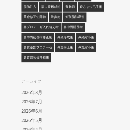
脂肪注入
蒙古襞形成術
豊胸術
逆さまつ毛手術
重瞼修正切開術
隆鼻術
頬顎脂肪吸引
鼻プロテーゼ入れ替え術
鼻中隔延長術
鼻中隔延長術修正術
鼻尖形成術
鼻尖縮小術
鼻翼基部プロテーゼ
鼻翼挙上術
鼻翼縮小術
鼻背部軟骨移植術
アーカイブ
2026年8月
2026年7月
2026年6月
2026年5月
2026年4月