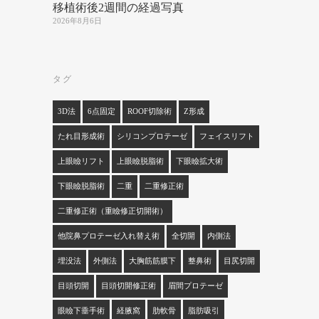
移植術後2週間の経過写真
2026年8月6日
タグ
3D法
6点固定
ROOF切除術
Z形成
たれ目形成術
シリコンプロテーゼ
フェイスリフト
上眼瞼リフト
上眼瞼脱脂術
下眼瞼拡大術
下眼瞼脱脂術
二重
二重修正術
二重修正術（重瞼修正切開術）
他院鼻プロテーゼ入れ替え術
全切開
内側法
埋没法
外側法
大胸筋筋膜下
整鼻術
目尻切開
目頭切開
目頭切開修正術
眉間プロテーゼ
眼瞼下垂手術
経腋窩
肋軟骨
脂肪吸引