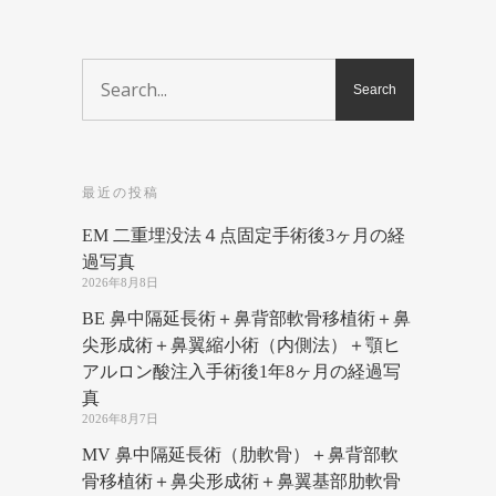
最近の投稿
EM 二重埋没法４点固定手術後3ヶ月の経
過写真
2026年8月8日
BE 鼻中隔延長術＋鼻背部軟骨移植術＋鼻
尖形成術＋鼻翼縮小術（内側法）＋顎ヒ
アルロン酸注入手術後1年8ヶ月の経過写
真
2026年8月7日
MV 鼻中隔延長術（肋軟骨）＋鼻背部軟
骨移植術＋鼻尖形成術＋鼻翼基部肋軟骨