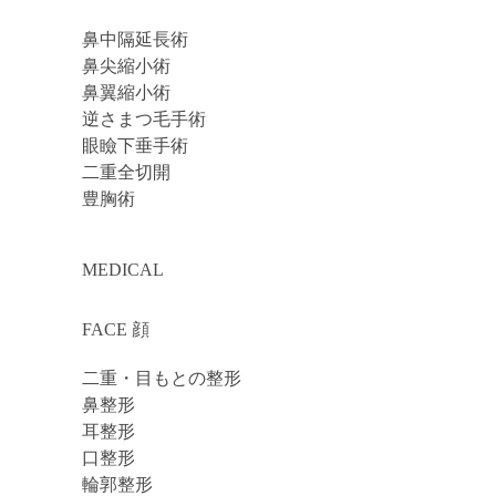
鼻中隔延長術
鼻尖縮小術
鼻翼縮小術
逆さまつ毛手術
眼瞼下垂手術
二重全切開
豊胸術
MEDICAL
FACE 顔
二重・目もとの整形
鼻整形
耳整形
口整形
輪郭整形