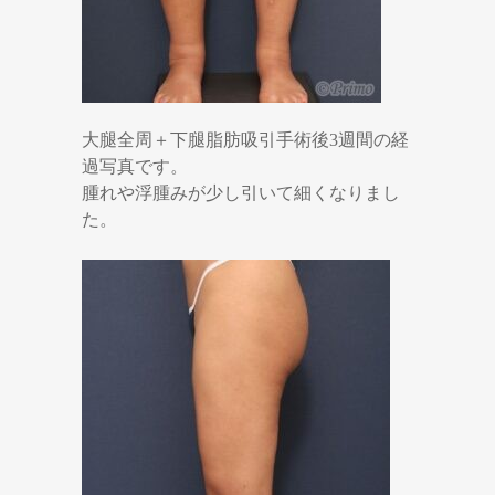
大腿全周＋下腿脂肪吸引手術後3週間の経
過写真です。
腫れや浮腫みが少し引いて細くなりまし
た。