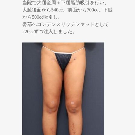
当院で大腿全周＋下腿脂肪吸引を行い、
大腿後面から540cc、前面から700cc、下腿
から500cc吸引し、
臀部へコンデンスリッチファットとして
220ccずつ注入しました。