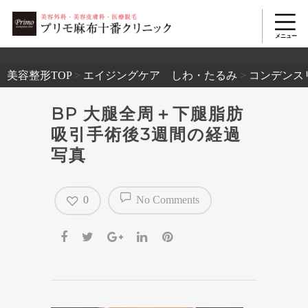
2503
美容整形TOP
>
エイジングケア しわ・たるみ
>
コンデンス
BP 大腿全周＋下腿脂肪
吸引手術後3週間の経過
写真
0
No Comments