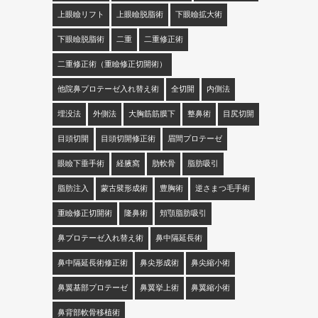
上眼瞼リフト
上眼瞼脱脂術
下眼瞼拡大術
下眼瞼脱脂術
二重
二重修正術
二重修正術（重瞼修正切開術）
他院鼻プロテーゼ入れ替え術
全切開
内側法
埋没法
外側法
大胸筋筋膜下
整鼻術
目尻切開
目頭切開
目頭切開修正術
眉間プロテーゼ
眼瞼下垂手術
経腋窩
肋軟骨
脂肪吸引
脂肪注入
蒙古襞形成術
豊胸術
逆さまつ毛手術
重瞼修正切開術
隆鼻術
頬顎脂肪吸引
鼻プロテーゼ入れ替え術
鼻中隔延長術
鼻中隔延長術修正術
鼻尖形成術
鼻尖縮小術
鼻翼基部プロテーゼ
鼻翼挙上術
鼻翼縮小術
鼻背部軟骨移植術