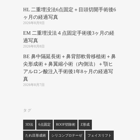
HL 二重埋没法6点固定＋目頭切開手術後6
ヶ月の経過写真
2026年8月9日
EM 二重埋没法４点固定手術後3ヶ月の経
過写真
2026年8月8日
BE 鼻中隔延長術＋鼻背部軟骨移植術＋鼻
尖形成術＋鼻翼縮小術（内側法）＋顎ヒ
アルロン酸注入手術後1年8ヶ月の経過写
真
2026年8月7日
タグ
3D法
6点固定
ROOF切除術
Z形成
たれ目形成術
シリコンプロテーゼ
フェイスリフト