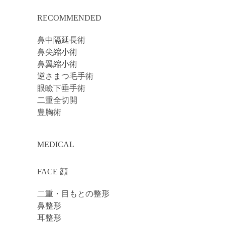
RECOMMENDED
鼻中隔延長術
鼻尖縮小術
鼻翼縮小術
逆さまつ毛手術
眼瞼下垂手術
二重全切開
豊胸術
MEDICAL
FACE 顔
二重・目もとの整形
鼻整形
耳整形