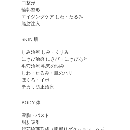
口整形
輪郭整形
エイジングケア しわ・たるみ
脂肪注入
SKIN 肌
しみ治療 しみ・くすみ
にきび治療 にきび・にきびあと
毛穴治療 毛穴の悩み
しわ・たるみ・肌のハリ
ほくろ・イボ
テカリ防止治療
BODY 体
豊胸・バスト
脂肪吸引
腹部輪郭形成（腹部リダクション、へそ