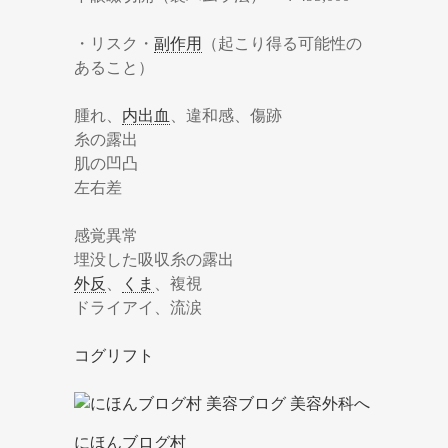
・リスク・
副作用
（起こり得る可能性の
あること）
腫れ、
内出血
、違和感、傷跡
糸の露出
肌の凹凸
左右差
感覚異常
埋没した吸収糸の露出
外反
、
くま
、複視
ドライアイ、流涙
コグリフト
にほんブログ村