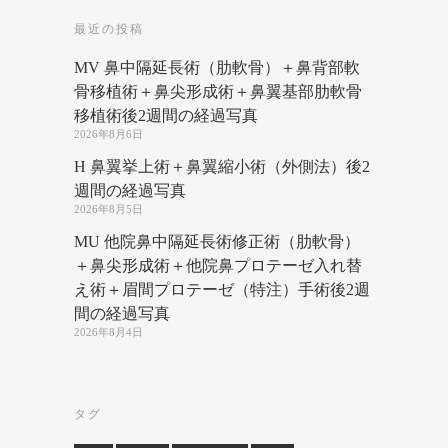
最近の投稿
MV 鼻中隔延長術（肋軟骨）＋鼻背部軟
骨移植術＋鼻尖形成術＋鼻翼基部肋軟骨
移植術後2週間の経過写真
2026年8月6日
H 鼻翼挙上術＋鼻翼縮小術（外側法）後2
週間の経過写真
2026年8月5日
MU 他院鼻中隔延長術修正術（肋軟骨）
＋鼻尖形成術＋他院鼻プロテーゼ入れ替
え術＋眉間プロテーゼ（特注）手術後2週
間の経過写真
2026年8月4日
タグ