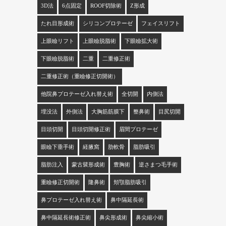
3D法
6点固定
ROOF切除術
Z形成
たれ目形成術
シリコンプロテーゼ
フェイスリフト
上眼瞼リフト
上眼瞼脱脂術
下眼瞼拡大術
下眼瞼脱脂術
二重
二重修正術
二重修正術（重瞼修正切開術）
他院鼻プロテーゼ入れ替え術
全切開
内側法
埋没法
外側法
大胸筋筋膜下
整鼻術
目尻切開
目頭切開
目頭切開修正術
眉間プロテーゼ
眼瞼下垂手術
経腋窩
肋軟骨
脂肪吸引
脂肪注入
蒙古襞形成術
豊胸術
逆さまつ毛手術
重瞼修正切開術
隆鼻術
頬顎脂肪吸引
鼻プロテーゼ入れ替え術
鼻中隔延長術
鼻中隔延長術修正術
鼻尖形成術
鼻尖縮小術