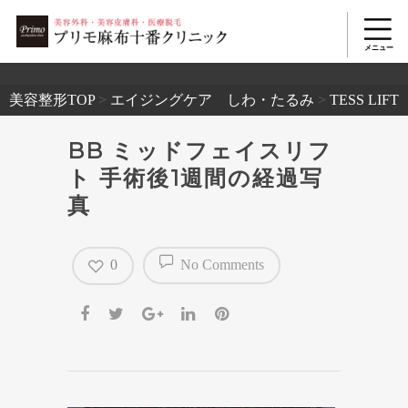
2503
美容整形TOP
>
エイジングケア しわ・たるみ
>
TESS L
BB ミッドフェイスリフ
ト 手術後1週間の経過写
真
0
No Comments