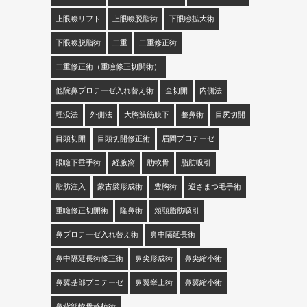
上眼瞼リフト
上眼瞼脱脂術
下眼瞼拡大術
下眼瞼脱脂術
二重
二重修正術
二重修正術（重瞼修正切開術）
他院鼻プロテーゼ入れ替え術
全切開
内側法
埋没法
外側法
大胸筋筋膜下
整鼻術
目尻切開
目頭切開
目頭切開修正術
眉間プロテーゼ
眼瞼下垂手術
経腋窩
肋軟骨
脂肪吸引
脂肪注入
蒙古襞形成術
豊胸術
逆さまつ毛手術
重瞼修正切開術
隆鼻術
頬顎脂肪吸引
鼻プロテーゼ入れ替え術
鼻中隔延長術
鼻中隔延長術修正術
鼻尖形成術
鼻尖縮小術
鼻翼基部プロテーゼ
鼻翼挙上術
鼻翼縮小術
鼻背部軟骨移植術