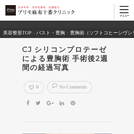
2503
美容整形TOP
>
バスト・豊胸
>
豊胸術（ソフトコヒーシヴシ
CJ シリコンプロテーゼ
による豊胸術 手術後2週
間の経過写真
0
No Comments