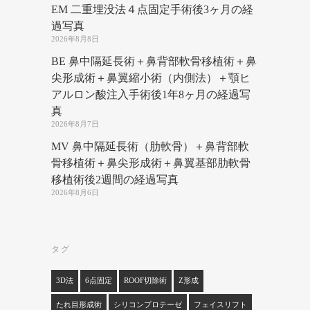
EM 二重埋没法４点固定手術後3ヶ月の経
過写真
2026年8月8日
BE 鼻中隔延長術＋鼻背部軟骨移植術＋鼻
尖形成術＋鼻翼縮小術（内側法）＋顎ヒ
アルロン酸注入手術後1年8ヶ月の経過写
真
2026年8月7日
MV 鼻中隔延長術（肋軟骨）＋鼻背部軟
骨移植術＋鼻尖形成術＋鼻翼基部肋軟骨
移植術後2週間の経過写真
2026年8月6日
タグ
3D法
6点固定
ROOF切除術
Z形成
たれ目形成術
シリコンプロテーゼ
フェイスリフト