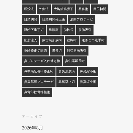
埋没法
外側法
大胸筋筋膜下
整鼻術
目尻切開
目頭切開
目頭切開修正術
眉間プロテーゼ
眼瞼下垂手術
経腋窩
肋軟骨
脂肪吸引
脂肪注入
蒙古襞形成術
豊胸術
逆さまつ毛手術
重瞼修正切開術
隆鼻術
頬顎脂肪吸引
鼻プロテーゼ入れ替え術
鼻中隔延長術
鼻中隔延長術修正術
鼻尖形成術
鼻尖縮小術
鼻翼基部プロテーゼ
鼻翼挙上術
鼻翼縮小術
鼻背部軟骨移植術
アーカイブ
2026年8月