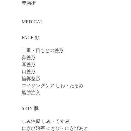
豊胸術
MEDICAL
FACE 顔
二重・目もとの整形
鼻整形
耳整形
口整形
輪郭整形
エイジングケア しわ・たるみ
脂肪注入
SKIN 肌
しみ治療 しみ・くすみ
にきび治療 にきび・にきびあと