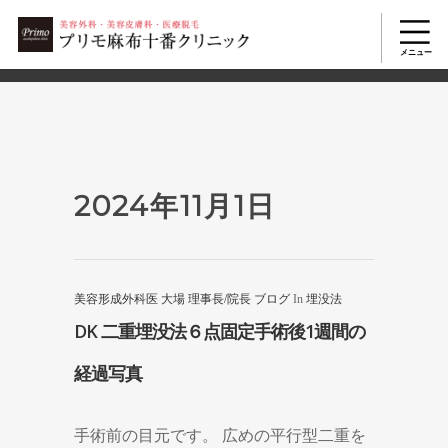
2503
美容整形TOP
>
2024年
>
11月
>
1日
2024年11月1日
美容形成外科医 大場 理事長/院長 ブログ
In
埋没法
DK 二重埋没法６点固定手術後1週間の
経過写真
手術前の目元です。 広めの平行型二重を