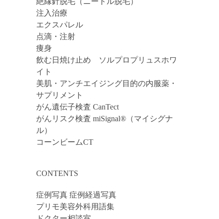
絶縁針脱毛（ニードル脱毛）
注入治療
エクスパレル
点滴・注射
痩身
飲む日焼け止め ソルプロプリュスホワ
イト
美肌・アンチエイジング目的の内服薬・
サプリメント
がん遺伝子検査 CanTect
がんリスク検査 miSignal®（マイシグナ
ル）
コーンビームCT
CONTENTS
症例写真 症例経過写真
プリモ美容外科用語集
ドクター相談室