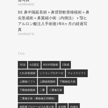
2026年8月8日
BE 鼻中隔延長術＋鼻背部軟骨移植術＋鼻
尖形成術＋鼻翼縮小術（内側法）＋顎ヒ
アルロン酸注入手術後1年8ヶ月の経過写
真
2026年8月7日
TAG
3D法
6点固定
ROOF切除術
Z形成
たれ目形成術
シリコンプロテーゼ
フェイスリフト
上眼瞼リフト
上眼瞼脱脂術
下眼瞼拡大術
下眼瞼脱脂術
二重
二重修正術
二重修正術（重瞼修正切開術）
他院鼻プロテーゼ入れ替え術
全切開
内側法