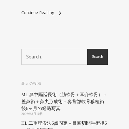
Continue Reading
最近の投稿
ML 鼻中隔延長術（肋軟骨＋耳介軟骨）＋
整鼻術＋鼻尖形成術＋鼻背部軟骨移植術
後6ヶ月の経過写真
2026年8月10日
HL 二重埋没法6点固定＋目頭切開手術後6