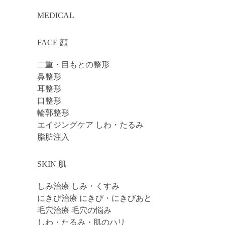
MEDICAL
FACE 顔
二重・目もとの整形
鼻整形
耳整形
口整形
輪郭整形
エイジングケア しわ・たるみ
脂肪注入
SKIN 肌
しみ治療 しみ・くすみ
にきび治療 にきび・にきびあと
毛穴治療 毛穴の悩み
しわ・たるみ・肌のハリ