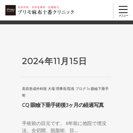
2503
美容整形TOP
>
2024年
>
11月
>
15日
2024年11月15日
美容形成外科医 大場 理事長/院長 ブログ
In
眼瞼下垂手
術
CQ 眼瞼下垂手術後3ヶ月の経過写真
手術前の目元です。 8年前に他院で埋没
法、全切開、脱脂術、目...