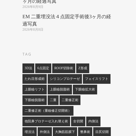
ヶ月の経過写真
2026年8月9日
EM 二重埋没法４点固定手術後3ヶ月の経
過写真
2026年8月8日
TAG
3D法
6点固定
ROOF切除術
Z形成
たれ目形成術
シリコンプロテーゼ
フェイスリフト
上眼瞼リフト
上眼瞼脱脂術
下眼瞼拡大術
下眼瞼脱脂術
二重
二重修正術
二重修正術（重瞼修正切開術）
他院鼻プロテーゼ入れ替え術
全切開
内側法
埋没法
外側法
大胸筋筋膜下
整鼻術
目尻切開