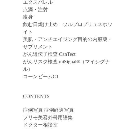
エクスパレル
点滴・注射
痩身
飲む日焼け止め ソルプロプリュスホワ
イト
美肌・アンチエイジング目的の内服薬・
サプリメント
がん遺伝子検査 CanTect
がんリスク検査 miSignal®（マイシグナ
ル）
コーンビームCT
CONTENTS
症例写真 症例経過写真
プリモ美容外科用語集
ドクター相談室