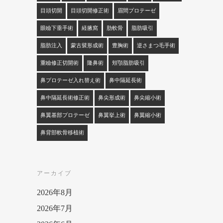
目頭切開
目頭切開修正術
眉間プロテーゼ
眼瞼下垂手術
経腋窩
肋軟骨
脂肪吸引
脂肪注入
蒙古襞形成術
豊胸術
逆さまつ毛手術
重瞼修正切開術
隆鼻術
頬顎脂肪吸引
鼻プロテーゼ入れ替え術
鼻中隔延長術
鼻中隔延長術修正術
鼻尖形成術
鼻尖縮小術
鼻翼基部プロテーゼ
鼻翼挙上術
鼻翼縮小術
鼻背部軟骨移植術
アーカイブ
2026年8月
2026年7月