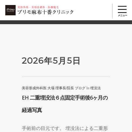
2503
美容整形TOP
>
2026年
>
5月
>
5日
2026年5月5日
美容形成外科医 大場 理事長/院長 ブログ
In
埋没法
EH 二重埋没法６点固定手術後6ヶ月の
経過写真
手術前の目元です。 埋没法による二重形