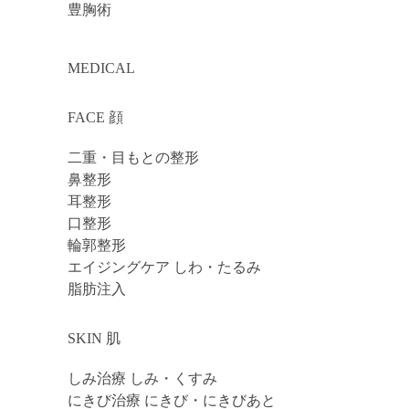
豊胸術
MEDICAL
FACE 顔
二重・目もとの整形
鼻整形
耳整形
口整形
輪郭整形
エイジングケア しわ・たるみ
脂肪注入
SKIN 肌
しみ治療 しみ・くすみ
にきび治療 にきび・にきびあと