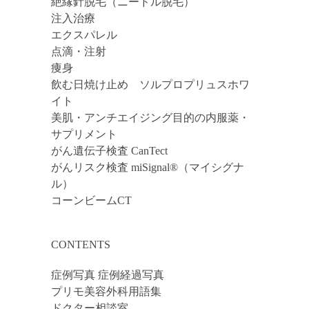
絶縁針脱毛（ニードル脱毛）
注入治療
エクスパレル
点滴・注射
痩身
飲む日焼け止め ソルプロプリュスホワ
イト
美肌・アンチエイジング目的の内服薬・
サプリメント
がん遺伝子検査 CanTect
がんリスク検査 miSignal®（マイシグナ
ル）
コーンビームCT
CONTENTS
症例写真 症例経過写真
プリモ美容外科用語集
ドクター相談室