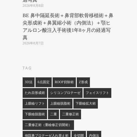
2026年8月8日
BE 鼻中隔延長術＋鼻背部軟骨移植術＋鼻
尖形成術＋鼻翼縮小術（内側法）＋顎ヒ
アルロン酸注入手術後1年8ヶ月の経過写
真
2026年8月7日
TAG
3D法
6点固定
ROOF切除術
Z形成
たれ目形成術
シリコンプロテーゼ
フェイスリフト
上眼瞼リフト
上眼瞼脱脂術
下眼瞼拡大術
下眼瞼脱脂術
二重
二重修正術
二重修正術（重瞼修正切開術）
他院鼻プロテーゼ入れ替え術
全切開
内側法