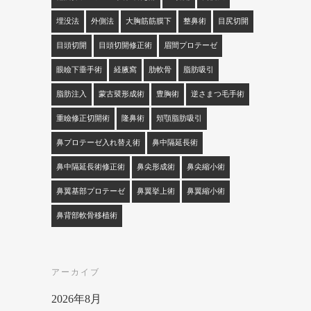
埋没法
外側法
大胸筋筋膜下
整鼻術
目尻切開
目頭切開
目頭切開修正術
眉間プロテーゼ
眼瞼下垂手術
経腋窩
肋軟骨
脂肪吸引
脂肪注入
蒙古襞形成術
豊胸術
逆さまつ毛手術
重瞼修正切開術
隆鼻術
頬顎脂肪吸引
鼻プロテーゼ入れ替え術
鼻中隔延長術
鼻中隔延長術修正術
鼻尖形成術
鼻尖縮小術
鼻翼基部プロテーゼ
鼻翼挙上術
鼻翼縮小術
鼻背部軟骨移植術
アーカイブ
2026年8月