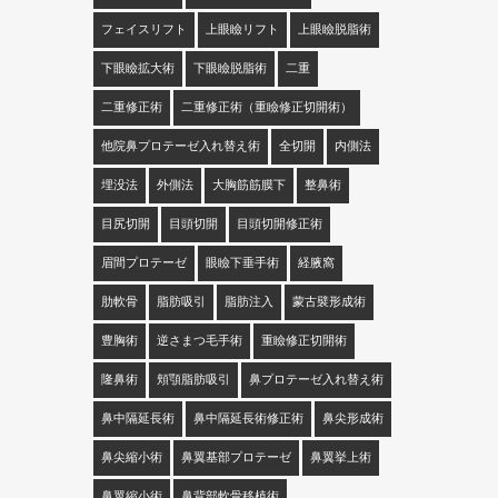
フェイスリフト
上眼瞼リフト
上眼瞼脱脂術
下眼瞼拡大術
下眼瞼脱脂術
二重
二重修正術
二重修正術（重瞼修正切開術）
他院鼻プロテーゼ入れ替え術
全切開
内側法
埋没法
外側法
大胸筋筋膜下
整鼻術
目尻切開
目頭切開
目頭切開修正術
眉間プロテーゼ
眼瞼下垂手術
経腋窩
肋軟骨
脂肪吸引
脂肪注入
蒙古襞形成術
豊胸術
逆さまつ毛手術
重瞼修正切開術
隆鼻術
頬顎脂肪吸引
鼻プロテーゼ入れ替え術
鼻中隔延長術
鼻中隔延長術修正術
鼻尖形成術
鼻尖縮小術
鼻翼基部プロテーゼ
鼻翼挙上術
鼻翼縮小術
鼻背部軟骨移植術