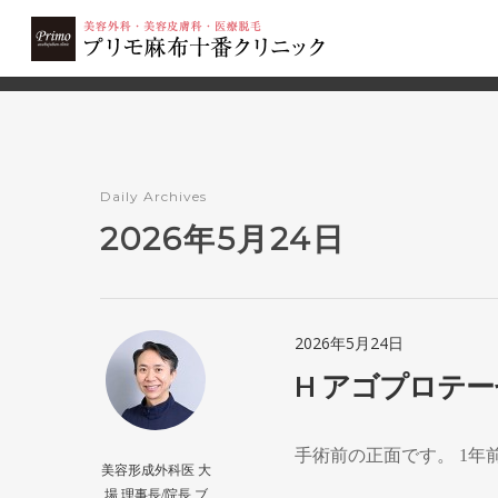
2503
美容整形TOP
>
2026年
>
5月
>
24日
Daily Archives
2026年5月24日
2026年5月24日
H アゴプロテ
手術前の正面です。 1年
美容形成外科医 大
場 理事長/院長 ブ