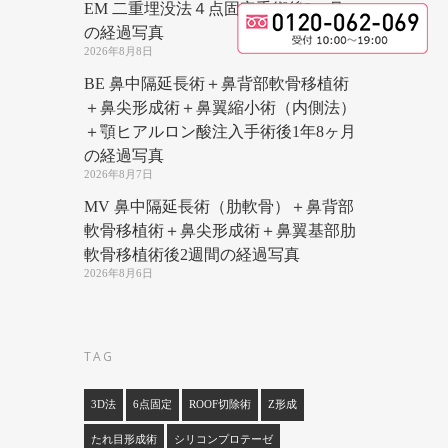
EM 二重埋没法４点固定手術後3ヶ月
の経過写真
2026年8月8日
BE 鼻中隔延長術＋鼻背部軟骨移植術
＋鼻尖形成術＋鼻翼縮小術（内側法）
＋顎ヒアルロン酸注入手術後1年8ヶ月
の経過写真
2026年8月7日
MV 鼻中隔延長術（肋軟骨）＋鼻背部
軟骨移植術＋鼻尖形成術＋鼻翼基部肋
軟骨移植術後2週間の経過写真
2026年8月6日
TAG
3D法
6点固定
ROOF切除術
Z形成
たれ目形成術
シリコンプロテーゼ