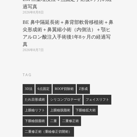
過写真
2026年8月8日
BE 鼻中隔延長術＋鼻背部軟骨移植術＋鼻
尖形成術＋鼻翼縮小術（内側法）＋顎ヒ
アルロン酸注入手術後1年8ヶ月の経過写
真
2026年8月7日
TAG
3D法
6点固定
ROOF切除術
Z形成
たれ目形成術
シリコンプロテーゼ
フェイスリフト
上眼瞼リフト
上眼瞼脱脂術
下眼瞼拡大術
下眼瞼脱脂術
二重
二重修正術
二重修正術（重瞼修正切開術）