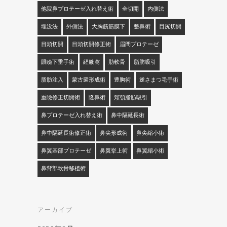
他院鼻プロテーゼ入れ替え術
全切開
内側法
埋没法
外側法
大胸筋筋膜下
整鼻術
目尻切開
目頭切開
目頭切開修正術
眉間プロテーゼ
眼瞼下垂手術
経腋窩
肋軟骨
脂肪吸引
脂肪注入
蒙古襞形成術
豊胸術
逆さまつ毛手術
重瞼修正切開術
隆鼻術
頬顎脂肪吸引
鼻プロテーゼ入れ替え術
鼻中隔延長術
鼻中隔延長術修正術
鼻尖形成術
鼻尖縮小術
鼻翼基部プロテーゼ
鼻翼挙上術
鼻翼縮小術
鼻背部軟骨移植術
アーカイブ