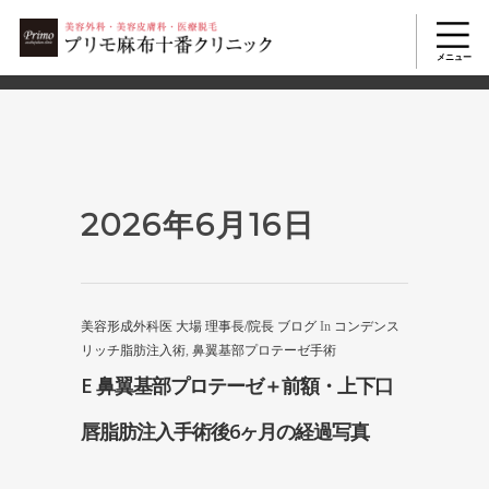
2503
美容整形TOP
>
2026年
>
6月
>
16日
2026年6月16日
美容形成外科医 大場 理事長/院長 ブログ
In
コンデンス
リッチ脂肪注入術
,
鼻翼基部プロテーゼ手術
E 鼻翼基部プロテーゼ＋前額・上下口
唇脂肪注入手術後6ヶ月の経過写真