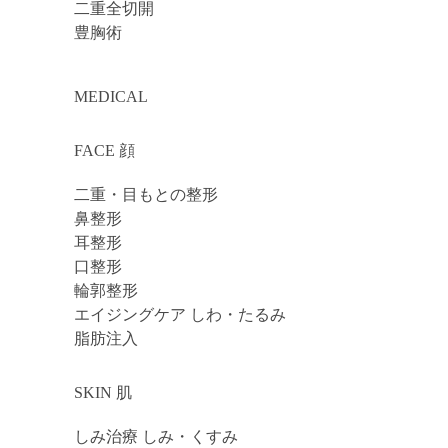
二重全切開
豊胸術
MEDICAL
FACE 顔
二重・目もとの整形
鼻整形
耳整形
口整形
輪郭整形
エイジングケア しわ・たるみ
脂肪注入
SKIN 肌
しみ治療 しみ・くすみ