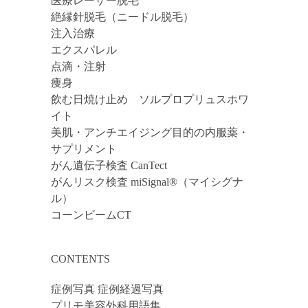
医療レーザー脱毛
絶縁針脱毛（ニードル脱毛）
注入治療
エクスパレル
点滴・注射
痩身
飲む日焼け止め ソルプロプリュスホワ
イト
美肌・アンチエイジング目的の内服薬・
サプリメント
がん遺伝子検査 CanTect
がんリスク検査 miSignal®（マイシグナ
ル）
コーンビームCT
CONTENTS
症例写真 症例経過写真
プリモ美容外科用語集